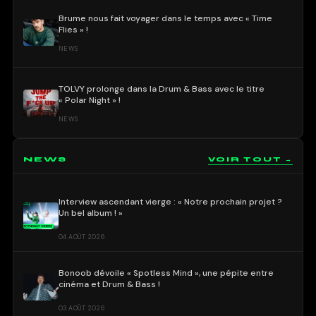
Brume nous fait voyager dans le temps avec « Time
Flies » !
NEWS
TOLVY prolonge dans la Drum & Bass avec le titre
« Polar Night » !
NEWS
NEWS
VOIR TOUT →
Interview ascendant vierge : « Notre prochain projet ?
Un bel album ! »
04 AOÛT 2026
Bonoob dévoile « Spotless Mind », une pépite entre
cinéma et Drum & Bass !
03 AOÛT 2026