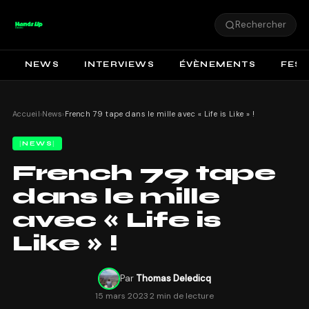
Rechercher
NEWS
INTERVIEWS
ÉVÈNEMENTS
FEST
Accueil
›
News
›
French 79 tape dans le mille avec « Life is Like » !
NEWS
French 79 tape
dans le mille
avec « Life is
Like » !
Par
Thomas Deledicq
15 mars 2023
·
2 min de lecture