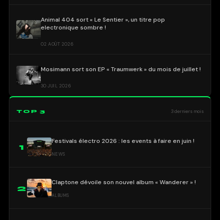
Animal 404 sort « Le Sentier », un titre pop
electronique sombre !
02 AOÛT 2026
Mosimann sort son EP « Traumwerk » du mois de juillet !
30 JUIL 2026
TOP 3
3 derniers mois
Festivals électro 2026 : les events à faire en juin !
1
NEWS
Claptone dévoile son nouvel album « Wanderer » !
2
ALBUMS