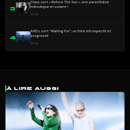
Claxy sort « Before The Sun », une parenthèse
mélodique et solaire !
3
NEWS
AXELL sort “Waiting For”, un titre introspectif et
progressif
4
NEWS
À LIRE AUSSI