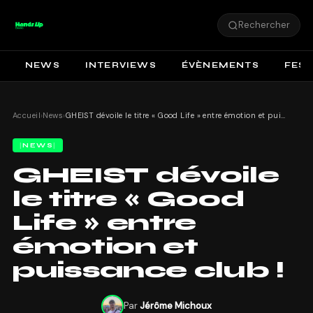
Rechercher
NEWS
INTERVIEWS
ÉVÈNEMENTS
FEST
Accueil
›
News
›
GHEIST dévoile le titre « Good Life » entre émotion et puissance club !
NEWS
GHEIST dévoile
le titre « Good
Life » entre
émotion et
puissance club !
Par
Jérôme Michoux