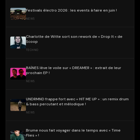
Festivals électro 2026 : les events à faire en juin !
NEWS
Charlotte de Witte sort son rework de « Drop It » de
Scoop
TECHNO
BAÏNES lève le voile sur « DREAMER » : extrait de leur
prochain EP !
NEWS
UNDRMND frappe fort avec « HIT ME UP » : un remix drum
& bass percutant et mélodique !
NEWS
Brume nous fait voyager dans le temps avec « Time
Flies » !