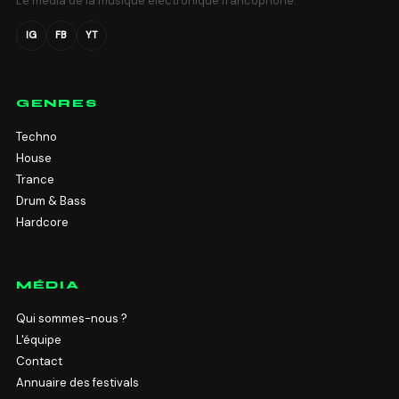
Le média de la musique électronique francophone.
IG
FB
YT
GENRES
Techno
House
Trance
Drum & Bass
Hardcore
MÉDIA
Qui sommes-nous ?
L'équipe
Contact
Annuaire des festivals