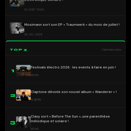
02 AOÛT 2026
Mosimann sort son EP « Traumwerk » du mois de juillet !
30 JUIL 2026
TOP 3
3 derniers mois
Festivals électro 2026 : les events à faire en juin !
1
NEWS
Claptone dévoile son nouvel album « Wanderer » !
2
ALBUMS
Claxy sort « Before The Sun », une parenthèse
mélodique et solaire !
3
NEWS