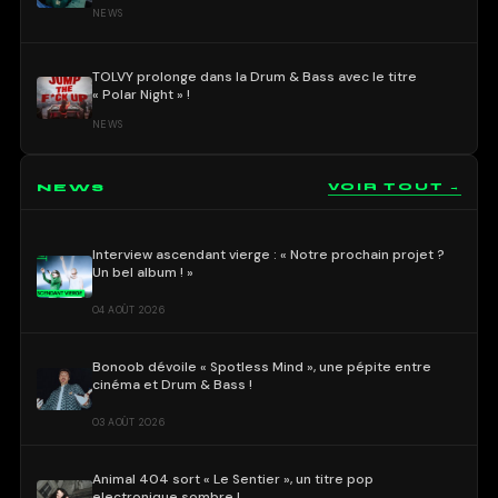
NEWS
TOLVY prolonge dans la Drum & Bass avec le titre
« Polar Night » !
NEWS
NEWS
VOIR TOUT →
Interview ascendant vierge : « Notre prochain projet ?
Un bel album ! »
04 AOÛT 2026
Bonoob dévoile « Spotless Mind », une pépite entre
cinéma et Drum & Bass !
03 AOÛT 2026
Animal 404 sort « Le Sentier », un titre pop
electronique sombre !