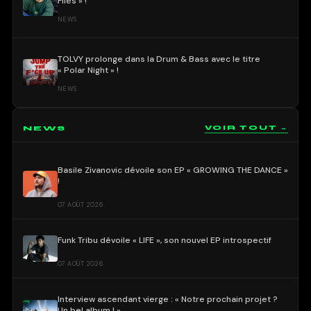
Flies » !
NEWS
TOLVY prolonge dans la Drum & Bass avec le titre
« Polar Night » !
NEWS
NEWS
VOIR TOUT →
Basile Zivanovic dévoile son EP « GROWING THE DANCE »
!
07 AOÛT 2026
Funk Tribu dévoile « LIFE », son nouvel EP introspectif
07 AOÛT 2026
Interview ascendant vierge : « Notre prochain projet ?
Un bel album ! »