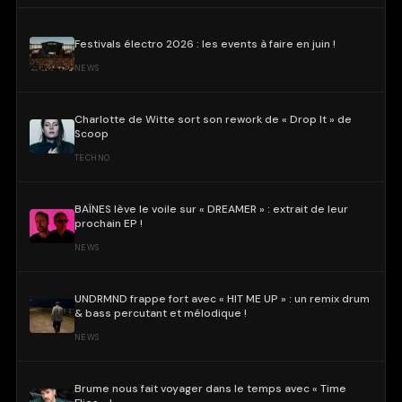
Festivals électro 2026 : les events à faire en juin !
NEWS
Charlotte de Witte sort son rework de « Drop It » de
Scoop
TECHNO
BAÏNES lève le voile sur « DREAMER » : extrait de leur
prochain EP !
NEWS
UNDRMND frappe fort avec « HIT ME UP » : un remix drum
& bass percutant et mélodique !
NEWS
Brume nous fait voyager dans le temps avec « Time