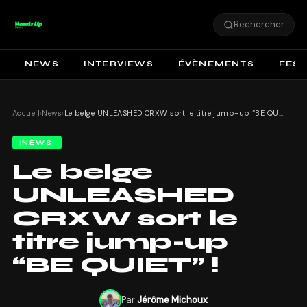
Rechercher
NEWS
INTERVIEWS
ÉVÈNEMENTS
FEST
Accueil
›
News
›
Le belge UNLEASHED CRXW sort le titre jump-up “BE QUIET” !
NEWS
Le belge
UNLEASHED
CRXW sort le
titre jump-up
“BE QUIET” !
Par
Jérôme Michoux