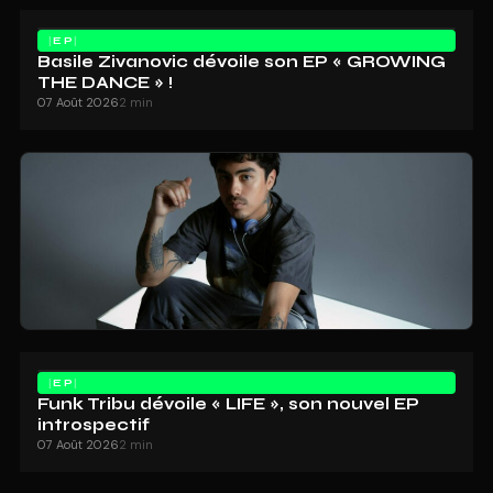
EP
Basile Zivanovic dévoile son EP « GROWING
THE DANCE » !
07 Août 2026
2 min
EP
Funk Tribu dévoile « LIFE », son nouvel EP
introspectif
07 Août 2026
2 min