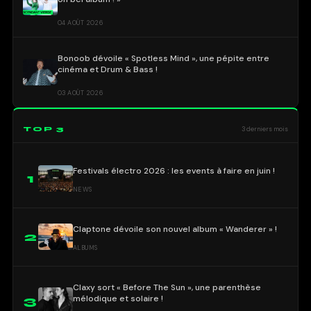
04 AOÛT 2026
Bonoob dévoile « Spotless Mind », une pépite entre
cinéma et Drum & Bass !
03 AOÛT 2026
TOP 3
3 derniers mois
Festivals électro 2026 : les events à faire en juin !
1
NEWS
Claptone dévoile son nouvel album « Wanderer » !
2
ALBUMS
Claxy sort « Before The Sun », une parenthèse
mélodique et solaire !
3