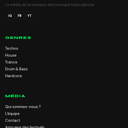
Le média de la musique électronique francophone.
IG
FB
YT
GENRES
Techno
House
Trance
Drum & Bass
Hardcore
MÉDIA
Qui sommes-nous ?
L'équipe
Contact
Annuaire des festivals