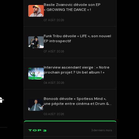
Basile Zivanovic dévoile son EP
« GROWING THE DANCE » !
07 AOÛT 2026
Funk Tribu dévoile « LIFE », son nouvel
EP introspectif
07 AOÛT 2026
Interview ascendant vierge : « Notre
prochain projet ? Un bel album ! »
04 AOÛT 2026
&
Bonoob dévoile « Spotless Mind »,
une pépite entre cinéma et Drum &
Bass !
03 AOÛT 2026
TOP 3
3 derniers mois