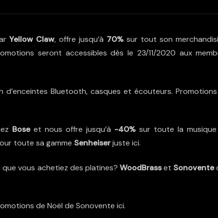
par
Yellow Claw
, offre jusqu’à
70%
sur tout son merchandisi
 promotions seront accessibles dès le 23/11/2020 aux memb
n d’enceintes Bluetooth, casques et écouteurs. Promotions
chez
Bose
et nous offre jusqu’à
-40%
sur toute la musique
pour toute sa gamme
Senheiser
juste
ici
.
u que vous achetiez des platines?
WoodBrass
et
Sonovente
romotions de Noël de Sonovente
ici
.