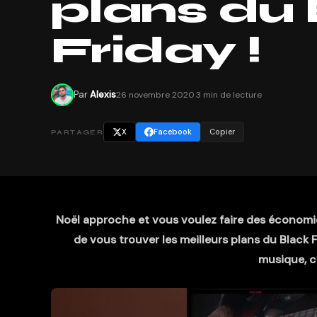
plans du
Friday !
Par
Alexis
26 novembre 2020
·
3 min de lecture
X
Facebook
Copier
PARTAGER
Noël approche et vous voulez faire des économie
de vous trouver les meilleurs plans du Black 
musique, c’