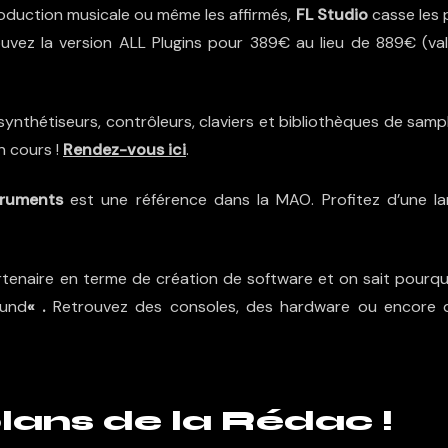
roduction musicale ou même les affirmés,
FL Studio
casse les 
uvez la version ALL Plugins pour 389€ au lieu de 889€ (val
nthétiseurs, contrôleurs, claviers et bibliothèques de sampl
en cours !
Rendez-vous
ici
.
truments
est une référence dans la MAO. Profitez d’une la
enaire en terme de création de software et on sait pourquo
ound
« .
Retrouvez des consoles, des hardware ou encore 
lans de la Rédac !