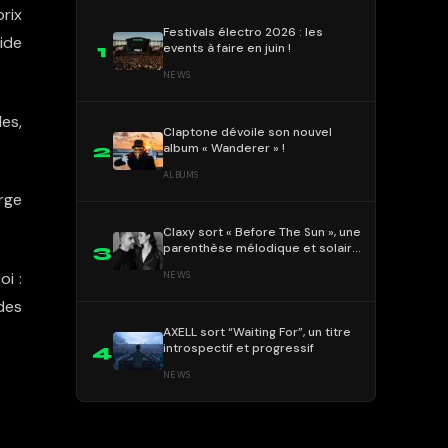
prix
Festivals électro 2026 : les
ide
events à faire en juin !
1
NEWS
es,
Claptone dévoile son nouvel
album « Wanderer » !
2
ALBUMS
rge
Claxy sort « Before The Sun », une
parenthèse mélodique et solaire
3
!
i :
NEWS
des
AXELL sort “Waiting For”, un titre
introspectif et progressif
4
NEWS