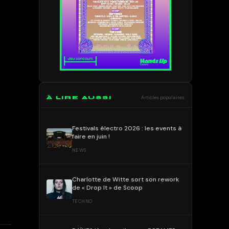
À LIRE AUSSI
Articles populaires
Festivals électro 2026 : les events à
faire en juin !
NEWS
Charlotte de Witte sort son rework
de « Drop It » de Scoop
TECHNO