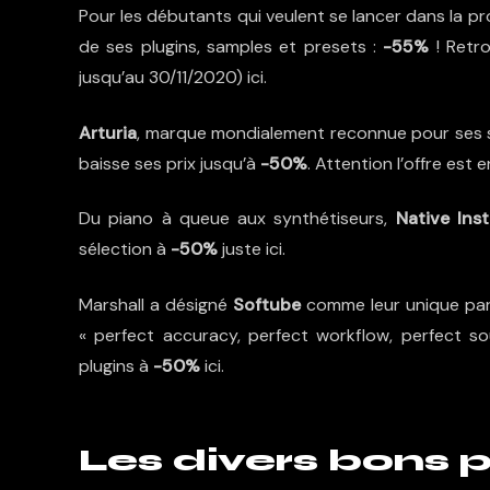
Pour les débutants qui veulent se lancer dans la p
de ses plugins, samples et presets :
-55%
! Retro
jusqu’au 30/11/2020)
ici
.
Arturia
, marque mondialement reconnue pour ses sy
baisse ses prix jusqu’à
-50%
. Attention l’offre est 
Du piano à queue aux synthétiseurs,
Native Ins
sélection à
-50%
juste
ici
.
Marshall a désigné
Softube
comme leur unique part
« perfect accuracy, perfect workflow, perfect s
plugins à
-50%
ici
.
Les divers bons p