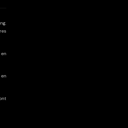
ng.
res
 en
 en
ont