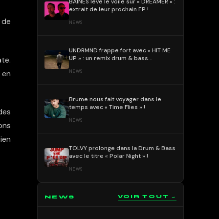
BAÏNES lève le voile sur « DREAMER » :
extrait de leur prochain EP !
de
NEWS
UNDRMND frappe fort avec « HIT ME
UP » : un remix drum & bass
te.
percutant et mélodique !
NEWS
en
Brume nous fait voyager dans le
temps avec « Time Flies » !
des
NEWS
ions
ien
TOLVY prolonge dans la Drum & Bass
avec le titre « Polar Night » !
NEWS
NEWS
VOIR TOUT →