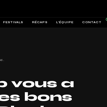
FESTIVALS
RÉCAPS
L’ÉQUIPE
CONTACT
Hands Up vous a déniché les bons plans du Black Friday !
 vous a
les bons