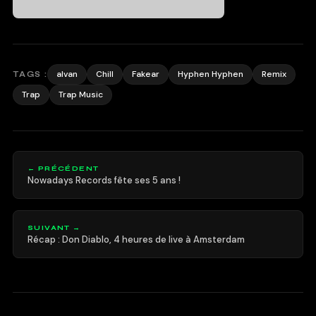
alvan
Chill
Fakear
Hyphen Hyphen
Remix
TAGS :
Trap
Trap Music
← PRÉCÉDENT
Nowadays Records fête ses 5 ans !
SUIVANT →
Récap : Don Diablo, 4 heures de live à Amsterdam