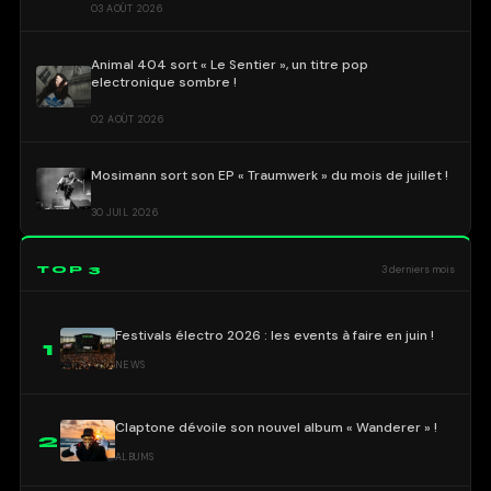
03 AOÛT 2026
Animal 404 sort « Le Sentier », un titre pop
electronique sombre !
02 AOÛT 2026
Mosimann sort son EP « Traumwerk » du mois de juillet !
30 JUIL 2026
TOP 3
3 derniers mois
Festivals électro 2026 : les events à faire en juin !
1
NEWS
Claptone dévoile son nouvel album « Wanderer » !
2
ALBUMS