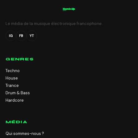
Le média de la musique électronique francophone.
IG
FB
YT
GENRES
Techno
House
Trance
Drum & Bass
Hardcore
MÉDIA
Qui sommes-nous ?