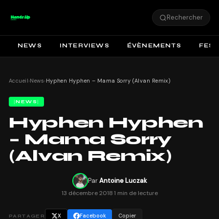
Rechercher
NEWS
INTERVIEWS
ÉVÈNEMENTS
FEST
Accueil
›
News
›
Hyphen Hyphen – Mama Sorry (Alvan Remix)
NEWS
Hyphen Hyphen
– Mama Sorry
(Alvan Remix)
Par
Antoine Luczak
13 décembre 2018
·
1 min de lecture
X
Facebook
Copier
PARTAGER