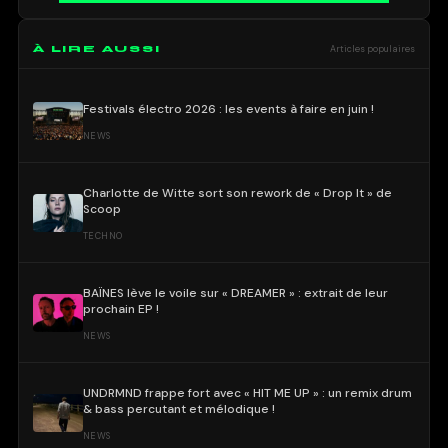
À LIRE AUSSI
Articles populaires
Festivals électro 2026 : les events à faire en juin !
NEWS
Charlotte de Witte sort son rework de « Drop It » de
Scoop
TECHNO
BAÏNES lève le voile sur « DREAMER » : extrait de leur
prochain EP !
NEWS
UNDRMND frappe fort avec « HIT ME UP » : un remix drum
& bass percutant et mélodique !
NEWS