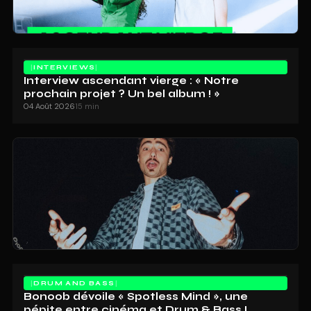
INTERVIEWS
Interview ascendant vierge : « Notre
prochain projet ? Un bel album ! »
04 Août 2026
15 min
DRUM AND BASS
Bonoob dévoile « Spotless Mind », une
pépite entre cinéma et Drum & Bass !