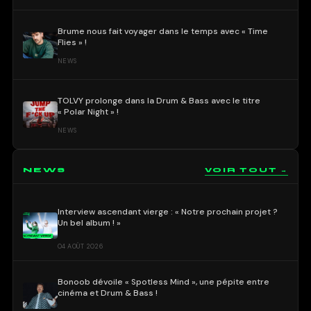
Brume nous fait voyager dans le temps avec « Time
Flies » !
NEWS
TOLVY prolonge dans la Drum & Bass avec le titre
« Polar Night » !
NEWS
NEWS
VOIR TOUT →
Interview ascendant vierge : « Notre prochain projet ?
Un bel album ! »
04 AOÛT 2026
Bonoob dévoile « Spotless Mind », une pépite entre
cinéma et Drum & Bass !