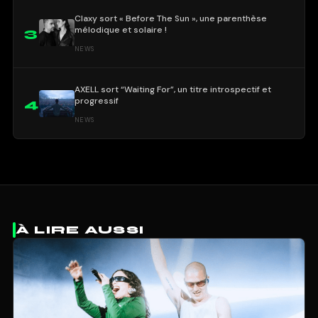
Claxy sort « Before The Sun », une parenthèse
mélodique et solaire !
3
NEWS
AXELL sort “Waiting For”, un titre introspectif et
progressif
4
NEWS
À LIRE AUSSI