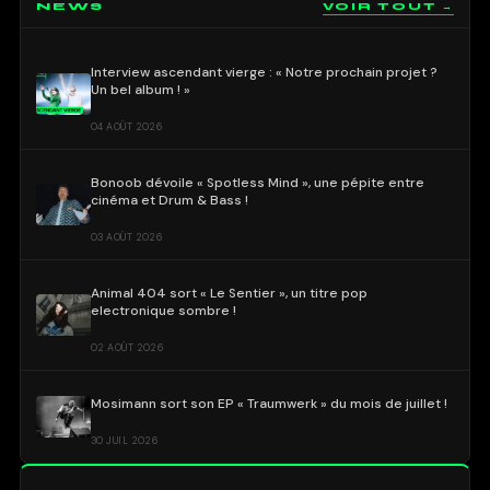
NEWS
VOIR TOUT →
Interview ascendant vierge : « Notre prochain projet ?
Un bel album ! »
04 AOÛT 2026
Bonoob dévoile « Spotless Mind », une pépite entre
cinéma et Drum & Bass !
03 AOÛT 2026
Animal 404 sort « Le Sentier », un titre pop
electronique sombre !
02 AOÛT 2026
Mosimann sort son EP « Traumwerk » du mois de juillet !
30 JUIL 2026