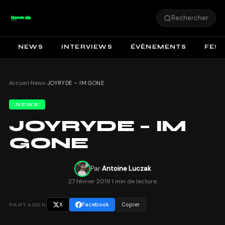
Rechercher
NEWS
INTERVIEWS
ÉVÈNEMENTS
FEST
Accueil
›
News
›
JOYRYDE – IM GONE
NEWS
JOYRYDE – IM
GONE
Par
Antoine Luczak
27 février 2019
·
1 min de lecture
X
Facebook
Copier
PARTAGER