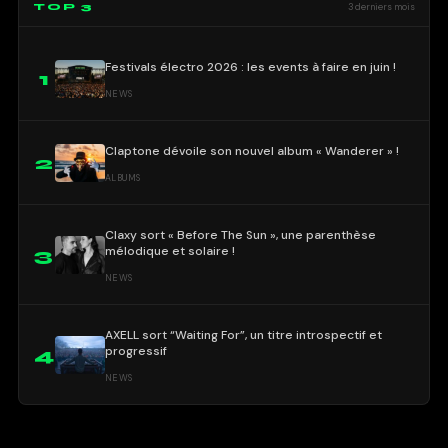
TOP 3
3 derniers mois
Festivals électro 2026 : les events à faire en juin !
1
NEWS
Claptone dévoile son nouvel album « Wanderer » !
2
ALBUMS
Claxy sort « Before The Sun », une parenthèse
mélodique et solaire !
3
NEWS
AXELL sort “Waiting For”, un titre introspectif et
progressif
4
NEWS