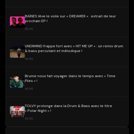
BAÏNES lève le voile sur « DREAMER » : extrait de leur
prochain EP !
NEWS
UNDRMND frappe fort avec « HIT ME UP » : un remix drum
& bass percutant et mélodique !
NEWS
Brume nous fait voyager dans le temps avec « Time
Flies » !
NEWS
TOLVY prolonge dans la Drum & Bass avec le titre
« Polar Night » !
NEWS