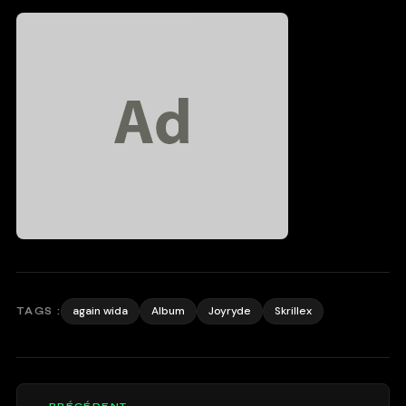
again wida
Album
Joyryde
Skrillex
TAGS :
← PRÉCÉDENT