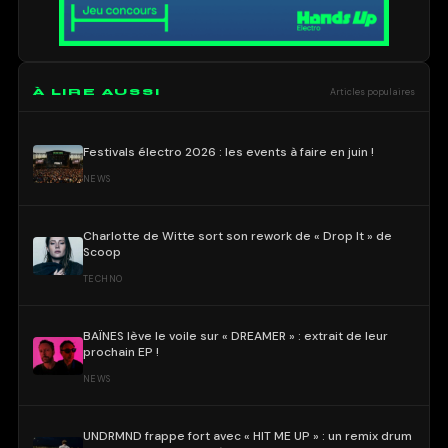
À LIRE AUSSI
Articles populaires
Festivals électro 2026 : les events à faire en juin !
NEWS
Charlotte de Witte sort son rework de « Drop It » de
Scoop
TECHNO
BAÏNES lève le voile sur « DREAMER » : extrait de leur
prochain EP !
NEWS
UNDRMND frappe fort avec « HIT ME UP » : un remix drum