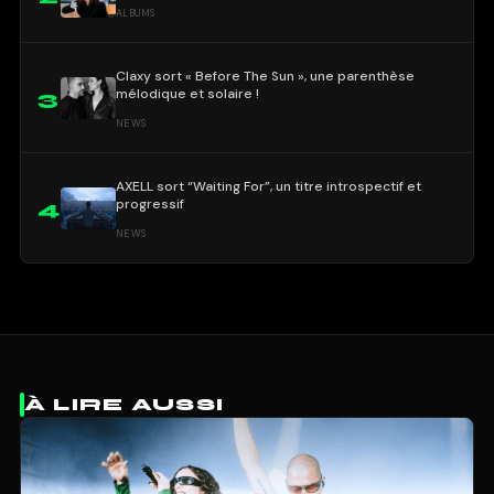
ALBUMS
Claxy sort « Before The Sun », une parenthèse
mélodique et solaire !
3
NEWS
AXELL sort “Waiting For”, un titre introspectif et
progressif
4
NEWS
À LIRE AUSSI