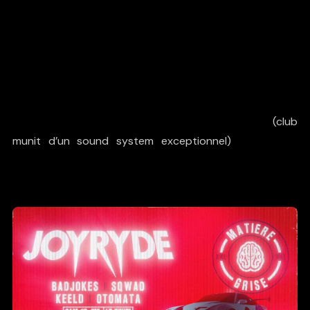
public toulousain, il faut le dire, très pointu en House.
En effet, depuis ses premières éditions, ces soirées
BassHouse
s’imposent comme les meilleures de la ville !
Et ça paraît logique au regard des line-ups
précédemment proposés :
MPH, Corrupt, Matroda, ou
encore Dustycloud
!
La prochaine Matière Grise aura lieu au
Bikini
(club
munit d’un sound system exceptionnel)
le 16 juillet
prochain en collaboration avec l’asso
Regarts
. Ca va
être n’importe quoi, on vous en dit plus !