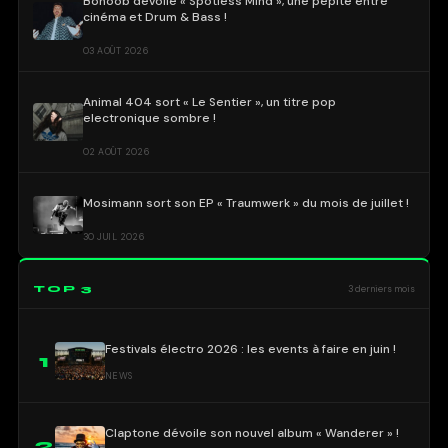
Bonoob dévoile « Spotless Mind », une pépite entre
cinéma et Drum & Bass !
03 AOÛT 2026
Animal 404 sort « Le Sentier », un titre pop
electronique sombre !
02 AOÛT 2026
Mosimann sort son EP « Traumwerk » du mois de juillet !
30 JUIL 2026
TOP 3
3 derniers mois
Festivals électro 2026 : les events à faire en juin !
1
NEWS
Claptone dévoile son nouvel album « Wanderer » !
2