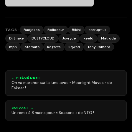
Badjokes
Bellecour
Bikini
corrupt uk
TAGS :
Dj Snake
DUSTYCLOUD
Joyryde
keeld
Matroda
mph
otomata
Regarts
Sqwad
Tony Romera
← PRÉCÉDENT
On va marcher sur la lune avec « Moonlight Moves » de
Fakear !
SUIVANT →
Un remix à 8 mains pour « Seasons » de NTO !