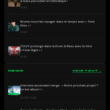
& bass percutant et mélodique !
NEWS
Brume nous fait voyager dans le temps avec « Time
Flies » !
NEWS
TOLVY prolonge dans la Drum & Bass avec le titre
« Polar Night » !
NEWS
NEWS
VOIR TOUT →
Interview ascendant vierge : « Notre prochain projet ?
Un bel album ! »
04 AOÛT 2026