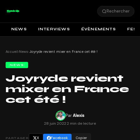
Rechercher
NEWS
INTERVIEWS
ÉVÈNEMENTS
FEST
Accueil
›
News
›
Joyryde revient mixer en France cet été !
NEWS
Joyryde revient
mixer en France
cet été !
Par
Alexis
28 juin 2022
·
2 min de lecture
X
Facebook
Copier
PARTAGER