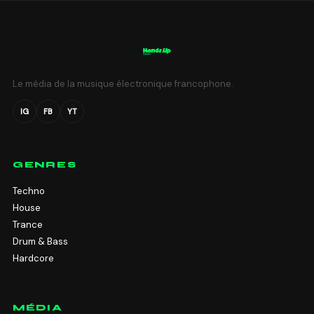
Le média de la musique électronique francophone.
IG
FB
YT
GENRES
Techno
House
Trance
Drum & Bass
Hardcore
MÉDIA