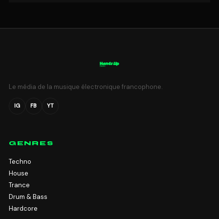
Le média de la musique électronique francophone.
IG
FB
YT
GENRES
Techno
House
Trance
Drum & Bass
Hardcore