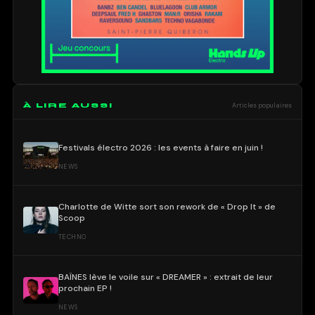
À LIRE AUSSI
Articles populaires
Festivals électro 2026 : les events à faire en juin !
NEWS
Charlotte de Witte sort son rework de « Drop It » de
Scoop
TECHNO
BAÏNES lève le voile sur « DREAMER » : extrait de leur
prochain EP !
NEWS