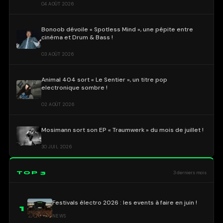
04 AOÛT 2026
Bonoob dévoile « Spotless Mind », une pépite entre
cinéma et Drum & Bass !
03 AOÛT 2026
Animal 404 sort « Le Sentier », un titre pop
electronique sombre !
02 AOÛT 2026
Mosimann sort son EP « Traumwerk » du mois de juillet !
30 JUIL 2026
TOP 3
3 derniers mois
Festivals électro 2026 : les events à faire en juin !
1
NEWS