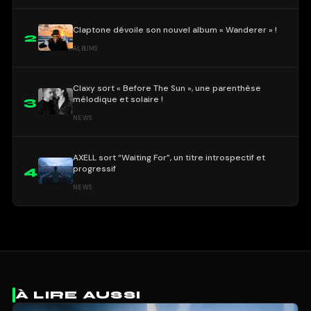
Claptone dévoile son nouvel album « Wanderer » !
2
ALBUMS
Claxy sort « Before The Sun », une parenthèse
mélodique et solaire !
3
NEWS
AXELL sort “Waiting For”, un titre introspectif et
progressif
4
NEWS
À LIRE AUSSI