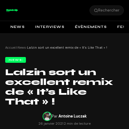
Rechercher
NEWS
INTERVIEWS
ÉVÈNEMENTS
FEST
Accueil
›
News
›
Lalzin sort un excellent remix de « It’s Like That » !
NEWS
Lalzin sort un
excellent remix
de « It’s Like
That » !
Par
Antoine Luczak
26 janvier 2021
·
2 min de lecture