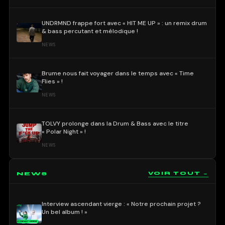
UNDRMND frappe fort avec « HIT ME UP » : un remix drum
& bass percutant et mélodique !
NEWS
Brume nous fait voyager dans le temps avec « Time
Flies » !
NEWS
TOLVY prolonge dans la Drum & Bass avec le titre
« Polar Night » !
NEWS
NEWS
VOIR TOUT →
Interview ascendant vierge : « Notre prochain projet ?
Un bel album ! »