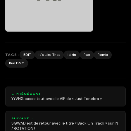
EDIT
It's Like That
lalzin
Rap
Remix
TAGS :
Run DMC
← PRÉCÉDENT
YYVNG casse tout avec le VIP de « Just Tenebra »
SUIVANT →
SQWAD est de retour avec le titre « Back On Track » sur IN
/ ROTATION !