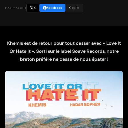
X
Facebook
Copier
PARTAGER
Khemis est de retour pour tout casser avec « Love It
Or Hate It ». Sorti sur le label Soave Records, notre
breton préféré ne cesse de nous épater !