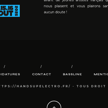
avant de jeunes artistes français q
nous plaisent et vous plairons sa
aucun doute !
IDATURES
CONTACT
BASSLINE
MENTI
TTPS://HANDSUPELECTRO.FR/ - TOUS DROIT