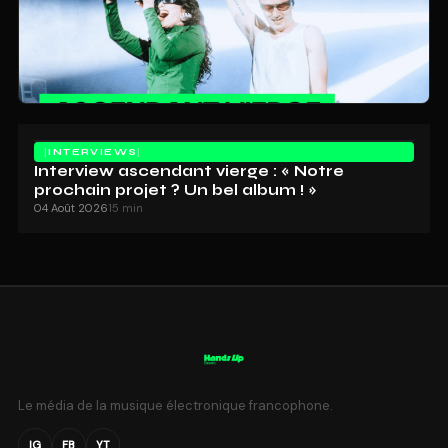
INTERVIEWS
Interview ascendant vierge : « Notre
prochain projet ? Un bel album ! »
04 Août 2026
15 min
Le média de la musique électronique francophone.
IG
FB
YT