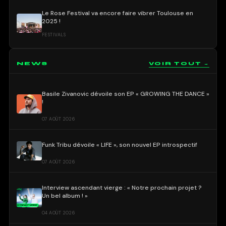
Le Rose Festival va encore faire vibrer Toulouse en
2025 !
FESTIVALS
NEWS
VOIR TOUT →
Basile Zivanovic dévoile son EP « GROWING THE DANCE »
!
07 AOÛT 2026
Funk Tribu dévoile « LIFE », son nouvel EP introspectif
07 AOÛT 2026
Interview ascendant vierge : « Notre prochain projet ?
Un bel album ! »
04 AOÛT 2026