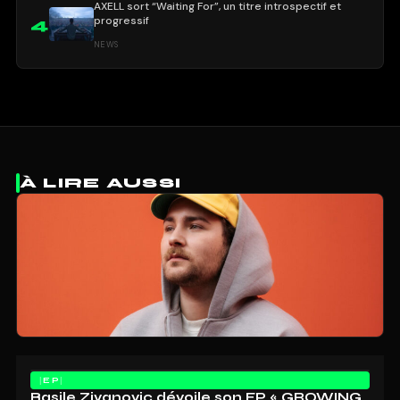
AXELL sort “Waiting For”, un titre introspectif et
progressif
4
NEWS
À LIRE AUSSI
EP
Basile Zivanovic dévoile son EP « GROWING