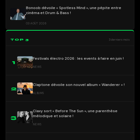
Bonoob dévoile « Spotless Mind », une pépite entre
cinéma et Drum & Bass !
03 AOÛT 2026
TOP 3
3 derniers mois
Festivals électro 2026 : les events à faire en juin !
1
NEWS
Claptone dévoile son nouvel album « Wanderer » !
2
ALBUMS
Claxy sort « Before The Sun », une parenthèse
mélodique et solaire !
3
NEWS