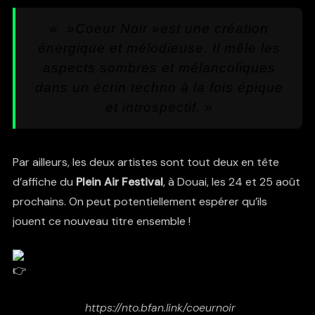
« »Coeur Noir »est une création
énergique et mélodieuse. Il mêle les
aspects sombres et mélancoliques
dans un écrin techno à la fois épique
et introspectif. »
Par ailleurs, les deux artistes sont tout deux en tête
d’affiche du
Plein Air Festival
, à Douai, les 24 et 25 août
prochains. On peut potentiellement espérer qu’ils
jouent ce nouveau titre ensemble !
https://nto.bfan.link/coeurnoir