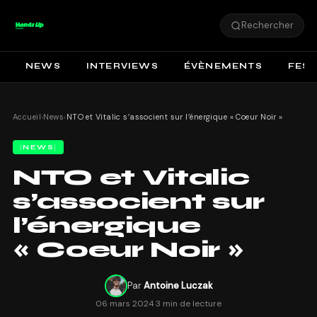
Rechercher
NEWS
INTERVIEWS
ÉVÈNEMENTS
FEST
Accueil
›
News
›
NTO et Vitalic s’associent sur l’énergique « Coeur Noir »
NEWS
NTO et Vitalic
s’associent sur
l’énergique
« Coeur Noir »
Par
Antoine Luczak
06 mars 2024
·
3 min de lecture