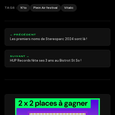
N'to
Plein Air festival
Vitalic
TAGS :
← PRÉCÉDENT
Les premiers noms de Stereoparc 2024 sont là !
SUIVANT →
HUP Records fête ses 3 ans au Bistrot St So !