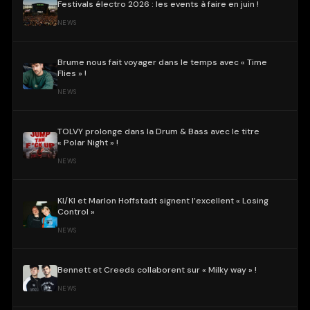
Festivals électro 2026 : les events à faire en juin !
NEWS
Brume nous fait voyager dans le temps avec « Time
Flies » !
NEWS
TOLVY prolonge dans la Drum & Bass avec le titre
« Polar Night » !
NEWS
KI/KI et Marlon Hoffstadt signent l’excellent « Losing
Control »
NEWS
Bennett et Creeds collaborent sur « Milky way » !
NEWS