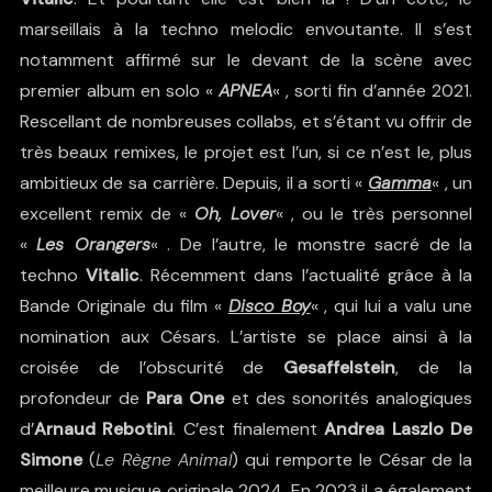
marseillais à la techno melodic envoutante. Il s’est
notamment affirmé sur le devant de la scène avec
premier album en solo «
APNEA
« , sorti fin d’année 2021.
Rescellant
de nombreuses collabs
, et s’étant vu offrir de
très beaux remixes
, le projet est l’un, si ce n’est le, plus
ambitieux de sa carrière. Depuis, il a sorti «
Gamma
« , un
excellent remix de «
Oh, Lover
« , ou le très personnel
«
Les Orangers
« . De l’autre, le monstre sacré de la
techno
Vitalic
. Récemment dans l’actualité grâce à
la
Bande Originale du film «
Disco Boy
«
, qui lui a valu une
nomination aux Césars
. L’artiste se place ainsi à la
croisée de l’obscurité de
Gesaffelstein
, de
la
profondeur de
Para One
et des sonorités analogiques
d’
Arnaud Rebotini
. C’est finalement
Andrea Laszlo De
Simone
(
Le Règne Animal
) qui remporte le César de la
meilleure musique originale 2024. En 2023 il a également