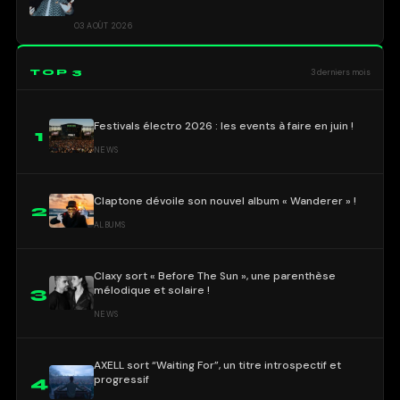
03 AOÛT 2026
TOP 3
3 derniers mois
Festivals électro 2026 : les events à faire en juin !
1
NEWS
Claptone dévoile son nouvel album « Wanderer » !
2
ALBUMS
Claxy sort « Before The Sun », une parenthèse
mélodique et solaire !
3
NEWS
AXELL sort “Waiting For”, un titre introspectif et
progressif
4