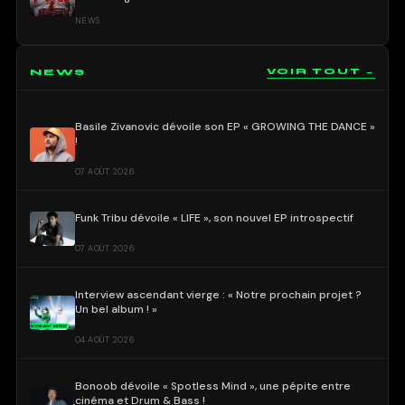
NEWS
NEWS
VOIR TOUT →
Basile Zivanovic dévoile son EP « GROWING THE DANCE »
!
07 AOÛT 2026
Funk Tribu dévoile « LIFE », son nouvel EP introspectif
07 AOÛT 2026
Interview ascendant vierge : « Notre prochain projet ?
Un bel album ! »
04 AOÛT 2026
Bonoob dévoile « Spotless Mind », une pépite entre
cinéma et Drum & Bass !