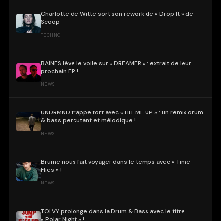
Charlotte de Witte sort son rework de « Drop It » de
Scoop
TECHNO
BAÏNES lève le voile sur « DREAMER » : extrait de leur
prochain EP !
NEWS
UNDRMND frappe fort avec « HIT ME UP » : un remix drum
& bass percutant et mélodique !
NEWS
Brume nous fait voyager dans le temps avec « Time
Flies » !
NEWS
TOLVY prolonge dans la Drum & Bass avec le titre
« Polar Night » !