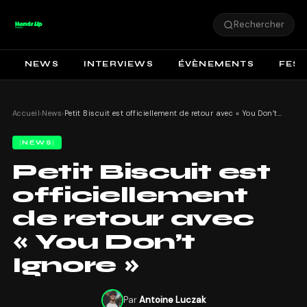
Rechercher
NEWS
INTERVIEWS
ÉVÈNEMENTS
FEST
Accueil
›
News
›
Petit Biscuit est officiellement de retour avec « You Don’t Ignore »
NEWS
Petit Biscuit est
officiellement
de retour avec
« You Don’t
Ignore »
Par
Antoine Luczak