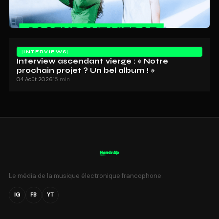
INTERVIEWS
Interview ascendant vierge : « Notre
prochain projet ? Un bel album ! »
04 Août 2026
15 min
Le média de la musique électronique francophone.
IG
FB
YT