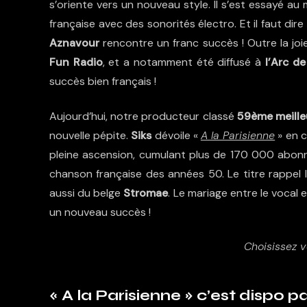
s’oriente vers un nouveau style. Il s’est essayé a
française avec des sonorités électro. Et il faut di
Aznavour
rencontre un franc succès ! Outre la joie 
Fun Radio
, et a notamment été diffusé à
l’Arc d
succès bien français !
Aujourd’hui, notre producteur classé
59ème meille
nouvelle pépite.
Siks
dévoile «
A la Parisienne
» en c
pleine ascension, cumulant plus de 170 000 abonn
chanson française des années 50. Le titre rappel 
aussi du belge
Stromae
. Le mariage entre le vocal 
un nouveau succès !
Choisissez v
« A la Parisienne » c’est dispo pa