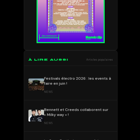
À LIRE AUSSI
Articles populaires
Festivals électro 2026 : les events à
faire en juin !
NEWS
Bennett et Creeds collaborent sur
« Milky way » !
NEWS