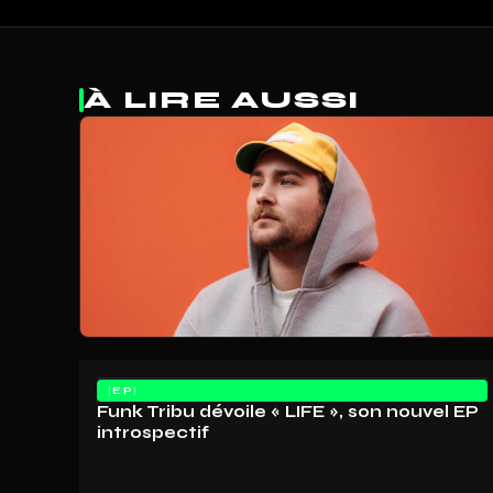
À LIRE AUSSI
EP
Funk Tribu dévoile « LIFE », son nouvel EP
introspectif