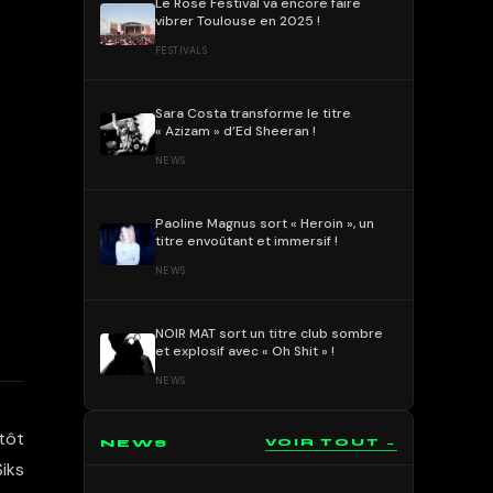
Le Rose Festival va encore faire
vibrer Toulouse en 2025 !
FESTIVALS
Sara Costa transforme le titre
« Azizam » d’Ed Sheeran !
NEWS
Paoline Magnus sort « Heroin », un
titre envoûtant et immersif !
NEWS
NOIR MAT sort un titre club sombre
et explosif avec « Oh Shit » !
NEWS
utôt
NEWS
VOIR TOUT →
Siks