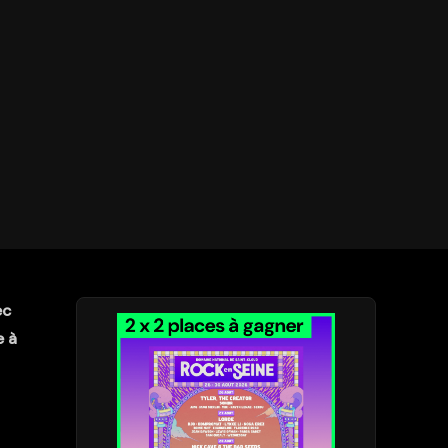
ec
e à