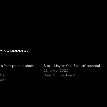
nne écoute !
 à Paris pour un show
Siks – Maybe You [Spinnin’ records]
28 janvier 2020
2025
Dans "Future House"
ent"