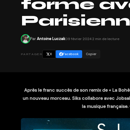
forme ave
Parisienne
Par
Antoine Luczak
09 février 2024
·
2 min de lecture
X
Facebook
Copier
PARTAGER
Après le franc succès de son remix de « La Bohè
un nouveau morceau. Siks collabore avec Jobsab 
la musique française.