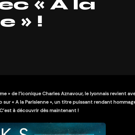
c « A la
 » !
me » de l’iconique Charles Aznavour, le lyonnais revient av
sur « A la Parisienne », un titre puissant rendant hommag
 C’est à découvrir dès maintenant !