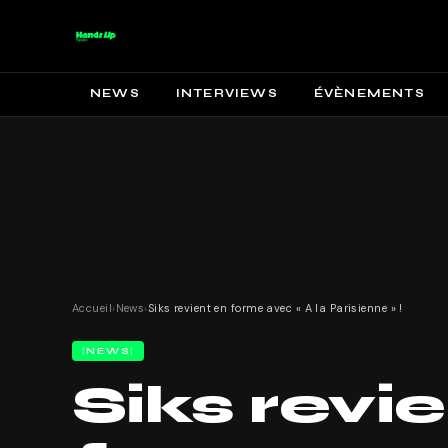
NEWS
INTERVIEWS
ÉVÈNEMENTS
Accueil
›
News
›
Siks revient en forme avec « A la Parisienne » !
NEWS
Siks revi