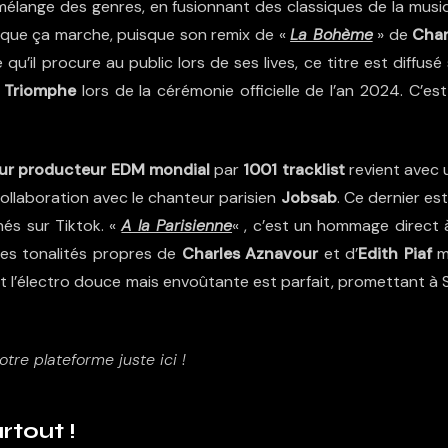
u mélange des genres, en fusionnant des classiques de la musi
re que ça marche, puisque son remix de «
La Bohème
» de
Char
qu’il procure au public lors de ses lives, ce titre est diffusé
e Triomphe
lors de
la cérémonie officielle de l’an 2024
. C’es
ur producteur EDM mondial
par
1001 tracklist
revient avec 
ollaboration avec le chanteur parisien
Jobsab
. Ce dernier es
és sur Tiktok. «
A la Parisienne
« , c’est un hommage direct à
les tonalités propres de
Charles Aznavour
et d’
Edith Piaf
m
et l’électro douce mais envoûtante est parfait, promettant à 
otre plateforme juste ici !
rtout !