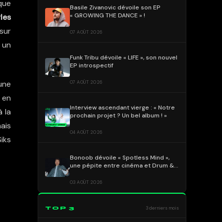
que
Basile Zivanovic dévoile son EP
« GROWING THE DANCE » !
les
 sur
07 AOÛT 2026
t un
Funk Tribu dévoile « LIFE », son nouvel
EP introspectif
une
07 AOÛT 2026
t en
Interview ascendant vierge : « Notre
 la
prochain projet ? Un bel album ! »
ais
04 AOÛT 2026
Siks
Bonoob dévoile « Spotless Mind »,
une pépite entre cinéma et Drum &
Bass !
03 AOÛT 2026
TOP 3
3 derniers mois