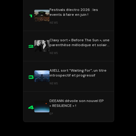
Festivals électro 2026 : les
events à faire en juin !
1
NEWS
Claxy sort « Before The Sun », une
parenthèse mélodique et solaire
2
!
NEWS
AXELL sort “Waiting For”, un titre
introspectif et progressif
3
NEWS
DEEANN dévoile son nouvel EP
« RESILIENCE » !
4
EP