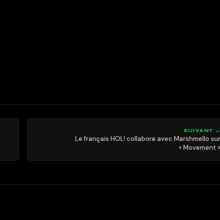
SUIVANT 
Le français HOL! collabore avec Marshmello su
« Movement 