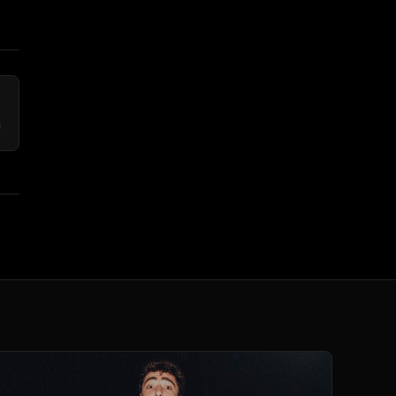
→
t
!