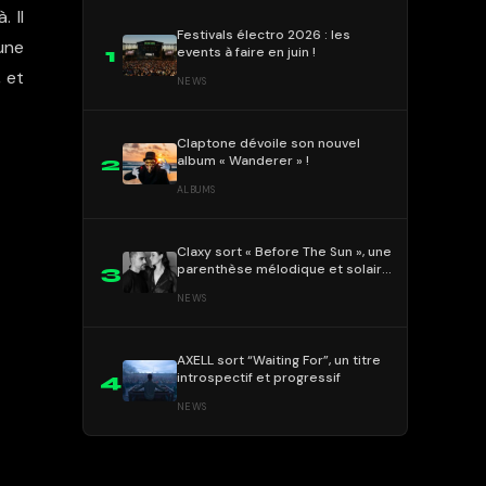
 Il
Festivals électro 2026 : les
une
events à faire en juin !
1
 et
NEWS
Claptone dévoile son nouvel
album « Wanderer » !
2
ALBUMS
Claxy sort « Before The Sun », une
parenthèse mélodique et solaire
3
!
NEWS
AXELL sort “Waiting For”, un titre
introspectif et progressif
4
NEWS