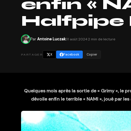
enfin « N
Halfpipe 
Par
Antoine Luczak
31 août 2024
·
2 min de lecture
X
Facebook
Copier
PARTAGER
Quelques mois après la sortie de « Grimy », le 
dévoile enfin le terrible « NAMI », joué par le