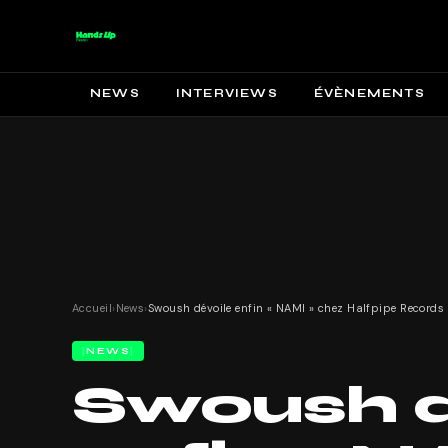
NEWS
INTERVIEWS
ÉVÈNEMENTS
Accueil
›
News
›
Swoush dévoile enfin « NAMI » chez Halfpipe Records 
NEWS
Swoush d