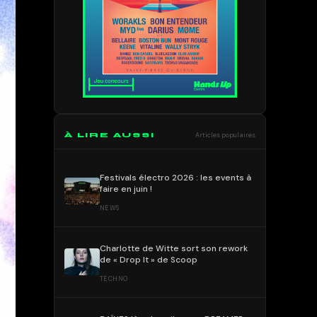
À LIRE AUSSI
Articles populaires
Festivals électro 2026 : les events à
faire en juin !
NEWS
Charlotte de Witte sort son rework
de « Drop It » de Scoop
TECHNO