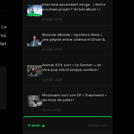
Interview ascendant vierge : « Notre
prochain projet ? Un bel album ! »
04 AOÛT 2026
. Le
ui,
Bonoob dévoile « Spotless Mind »,
une pépite entre cinéma et Drum &
ait
Bass !
03 AOÛT 2026
Animal 404 sort « Le Sentier », un
titre pop electronique sombre !
02 AOÛT 2026
Mosimann sort son EP « Traumwerk »
du mois de juillet !
30 JUIL 2026
TOP 3
3 derniers mois