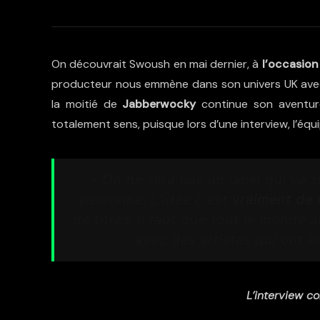
On découvrait Swoush en mai dernier, à
l’occasion
producteur nous emmène dans son univers UK av
la moitié de
Jabberwocky
continue son aventu
totalement sens, puisque lors d’une interview, l’équi
« On ne sera pas un label qui va si
personne. L’idée c’est
vraiment de 
de titres. Il faut que tout le monde 
avec des artistes qui ont en
L’interview co