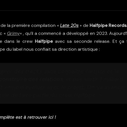
de la première compilation «
Late 20s
» de
Halfpipe Records
ec «
Grimy
« , qu’il a commencé a développé en 2023. Aujourd’h
re dans le crew
Halfpipe
avec sa seconde release. Et ça f
pe du label nous confiait sa direction artistique :
gner des tracks sans connaître l’artiste et la
construire des relations
, et pas sortir 1 milliard
ait envie d’évoluer avec le projet. On va avancer
vie de faire partie du crew Halfpipe. »
mplète est à retrouver ici !