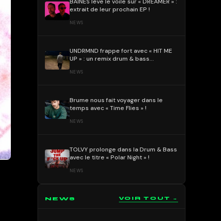
BAÏNES lève le voile sur « DREAMER » :
extrait de leur prochain EP !
NEWS
UNDRMND frappe fort avec « HIT ME
UP » : un remix drum & bass
percutant et mélodique !
NEWS
Brume nous fait voyager dans le
temps avec « Time Flies » !
NEWS
TOLVY prolonge dans la Drum & Bass
avec le titre « Polar Night » !
NEWS
NEWS
VOIR TOUT →