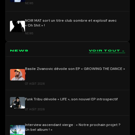
NEWS
NOIR MAT sort un titre club sombre et explosif avec
« Oh Shit » !
NEWS
NEWS
VOIR TOUT →
Basile Zivanovic dévoile son EP « GROWING THE DANCE »
!
07 AOÛT 2026
Funk Tribu dévoile « LIFE », son nouvel EP introspectif
07 AOÛT 2026
Interview ascendant vierge : « Notre prochain projet ?
Un bel album ! »