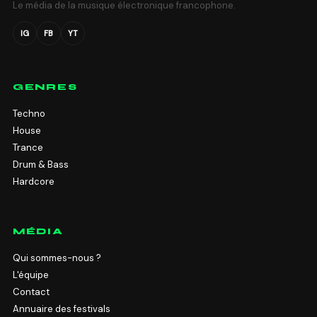
Le média de la musique électronique francophone.
IG
FB
YT
GENRES
Techno
House
Trance
Drum & Bass
Hardcore
MÉDIA
Qui sommes-nous ?
L'équipe
Contact
Annuaire des festivals