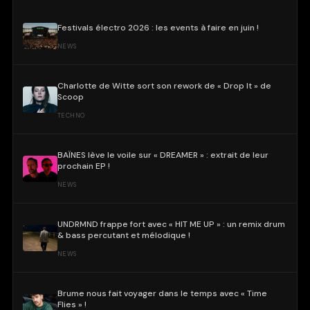
Festivals électro 2026 : les events à faire en juin !
NEWS
Charlotte de Witte sort son rework de « Drop It » de
Scoop
TECHNO
BAÏNES lève le voile sur « DREAMER » : extrait de leur
prochain EP !
NEWS
UNDRMND frappe fort avec « HIT ME UP » : un remix drum
& bass percutant et mélodique !
NEWS
Brume nous fait voyager dans le temps avec « Time
Flies » !