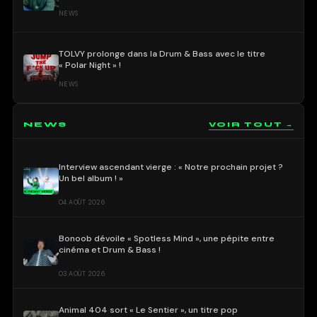
NEWS
TOLVY prolonge dans la Drum & Bass avec le titre
« Polar Night » !
NEWS
NEWS
VOIR TOUT →
Interview ascendant vierge : « Notre prochain projet ?
Un bel album ! »
04 AOÛT 2026
Bonoob dévoile « Spotless Mind », une pépite entre
cinéma et Drum & Bass !
03 AOÛT 2026
Animal 404 sort « Le Sentier », un titre pop