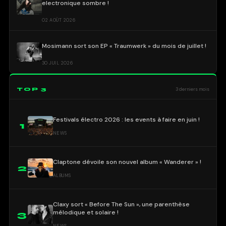
electronique sombre !
02 AOÛT 2026
Mosimann sort son EP « Traumwerk » du mois de juillet !
30 JUIL 2026
TOP 3
3 derniers mois
Festivals électro 2026 : les events à faire en juin !
1
NEWS
Claptone dévoile son nouvel album « Wanderer » !
2
ALBUMS
Claxy sort « Before The Sun », une parenthèse
mélodique et solaire !
3