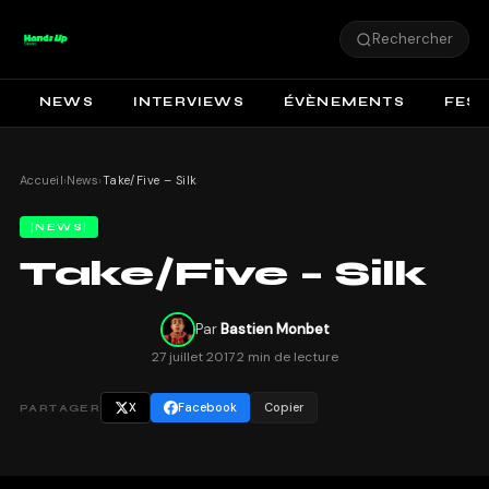
Rechercher
NEWS
INTERVIEWS
ÉVÈNEMENTS
FEST
Accueil
›
News
›
Take/Five – Silk
NEWS
Take/Five – Silk
Par
Bastien Monbet
27 juillet 2017
·
2 min de lecture
X
Facebook
Copier
PARTAGER