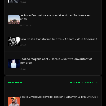
NEWS
Le Rose Festival va encore faire vibrer Toulouse en
2025 !
FESTIVALS
Sara Costa transforme le titre « Azizam » d’Ed Sheeran !
NEWS
Paoline Magnus sort « Heroin », un titre envoûtant et
immersif !
NEWS
NEWS
VOIR TOUT →
Basile Zivanovic dévoile son EP « GROWING THE DANCE »
!