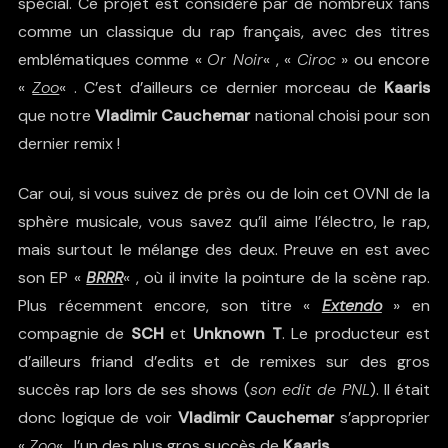
spécial. Ce projet est
considéré par de nombreux fans
comme un classique du rap français
, avec des titres
emblématiques comme «
Or Noir
« , «
Ciroc
» ou encore
«
Zoo
« . C’est d’ailleurs ce dernier morceau de
Kaaris
que notre
Vladimir Cauchemar
national choisi pour son
dernier remix !
Car oui, si vous suivez de près ou de loin cet OVNI de la
sphère musicale, vous savez qu’il aime l’électro, le rap,
mais surtout le mélange des deux. Preuve en est avec
son EP «
BRRR
« , où il invite la pointure de la scène rap.
Plus récemment encore, son titre «
Extendo
» en
compagnie de
SCH
et
Unknown T
. Le producteur est
d’ailleurs friand d’edits et de remixes sur des gros
succès rap lors de ses shows (
son edit de PNL
). Il était
donc logique de voir
Vladimir Cauchemar
s’approprier
«
Zoo
« , l’un des plus gros succès de
Kaaris
.