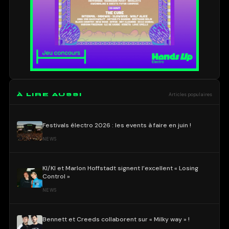
À LIRE AUSSI
Articles populaires
Festivals électro 2026 : les events à faire en juin !
NEWS
KI/KI et Marlon Hoffstadt signent l’excellent « Losing
Control »
NEWS
Bennett et Creeds collaborent sur « Milky way » !