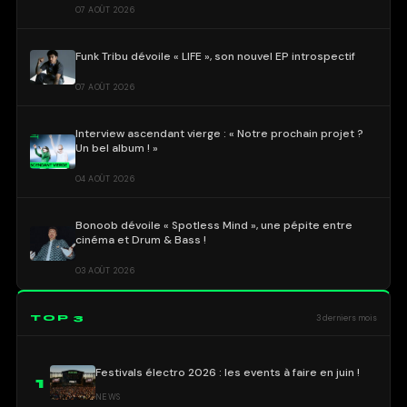
07 AOÛT 2026
Funk Tribu dévoile « LIFE », son nouvel EP introspectif
07 AOÛT 2026
Interview ascendant vierge : « Notre prochain projet ?
Un bel album ! »
04 AOÛT 2026
Bonoob dévoile « Spotless Mind », une pépite entre
cinéma et Drum & Bass !
03 AOÛT 2026
TOP 3
3 derniers mois
Festivals électro 2026 : les events à faire en juin !
1
NEWS