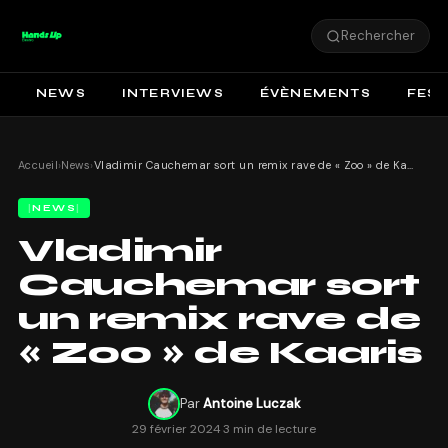
Rechercher
NEWS
INTERVIEWS
ÉVÈNEMENTS
FEST
Accueil
›
News
›
Vladimir Cauchemar sort un remix rave de « Zoo » de Kaaris
NEWS
Vladimir
Cauchemar sort
un remix rave de
« Zoo » de Kaaris
Par
Antoine Luczak
29 février 2024
·
3 min de lecture