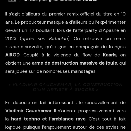
Il s’agit d’ailleurs du premier remix officiel du titre en 10
ans. Le producteur masqué a d’ailleurs pu l’expérimenter
devant un T7 bouillant,
lors de l’afterparty d’Apashe en
2023
(
après son Bataclan
). On retrouve un remix
«
rave
» survolté, qu’il signe en compagnie du français
AIROD
. Couplé à la violence du flow de
Kaaris
, on
obtient une
arme de destruction massive de foule
, qui
sera jouée sur de nombreuses mainstages.
« VLADIMIR CAUCHEMAR, LA CONSTRUCTION
D’UN ARTISTE À SUCCÈS »
En découle un fait intéressant : le renouvellement de
Vladimir Cauchemar
. Il s’oriente progressivement vers
la
hard techno et l’ambiance rave
. C’est tout à fait
logique, puisque l’engouement autour de ces styles ne