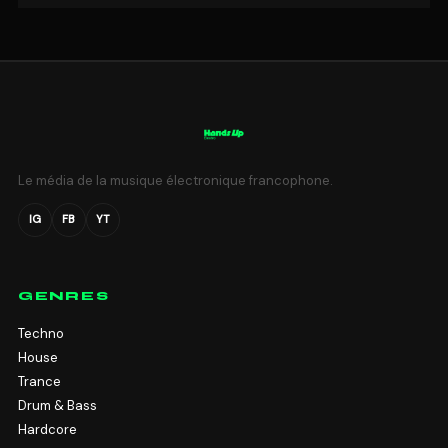
Le média de la musique électronique francophone.
IG
FB
YT
GENRES
Techno
House
Trance
Drum & Bass
Hardcore