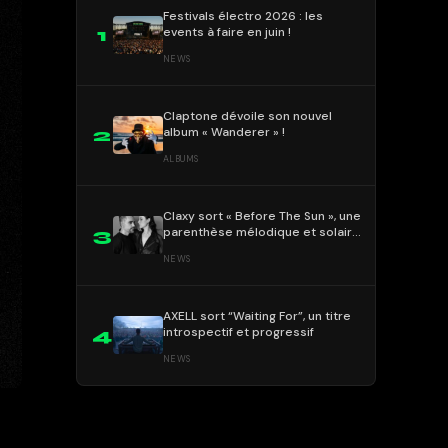
Festivals électro 2026 : les
events à faire en juin !
1
NEWS
Claptone dévoile son nouvel
album « Wanderer » !
2
ALBUMS
Claxy sort « Before The Sun », une
parenthèse mélodique et solaire
3
!
NEWS
AXELL sort “Waiting For”, un titre
introspectif et progressif
4
NEWS