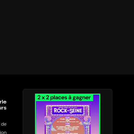
rle
urs
x de
ion