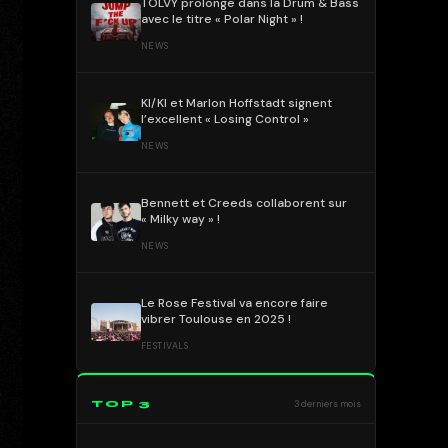
TOLVY prolonge dans la Drum & Bass
avec le titre « Polar Night » !
NEWS
KI/KI et Marlon Hoffstadt signent
l’excellent « Losing Control »
NEWS
Bennett et Creeds collaborent sur
« Milky way » !
NEWS
Le Rose Festival va encore faire
vibrer Toulouse en 2025 !
FESTIVALS
TOP 3
3 derniers mois