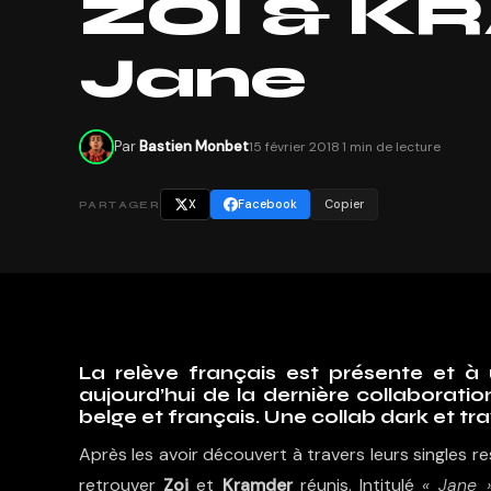
ZOI & K
Jane
Par
Bastien Monbet
15 février 2018
·
1 min de lecture
X
Facebook
Copier
PARTAGER
La relève français est présente et à
aujourd’hui de la dernière collaborati
belge et français. Une collab dark et trav
Après les avoir découvert à travers leurs singles r
retrouver
Zoi
et
Kramder
réunis. Intitulé
« Jane 