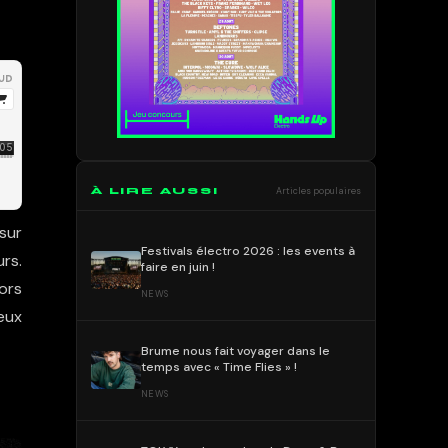
À LIRE AUSSI
Articles populaires
sur
Festivals électro 2026 : les events à
rs.
faire en juin !
lors
NEWS
eux
Brume nous fait voyager dans le
temps avec « Time Flies » !
NEWS