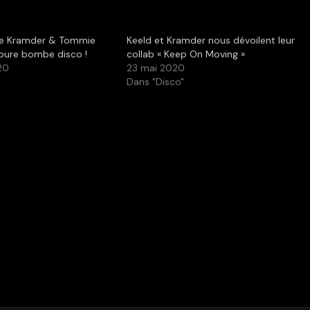
de Kramder & Tommie
Keeld et Kramder nous dévoilent leur
 pure bombe disco !
collab « Keep On Moving »
20
23 mai 2020
Dans "Disco"