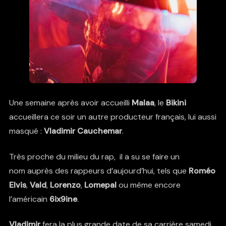
Une semaine après avoir accueilli
Malaa
, le
Bikini
accueillera ce soir un autre producteur français, lui aussi
masqué :
Vladimir Cauchemar
.
Très proche du milieu du rap,
il a su se faire un
nom auprès des rappeurs d’aujourd’hui, tels que
Roméo
Elvis
,
Vald
,
Lorenzo
,
Lomepal
ou même encore
l’américain
6ix9ine
.
Vladimir
fera la plus grande date de sa carrière samedi