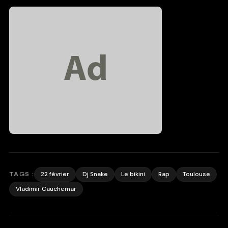
22 février
Dj Snake
Le bikini
Rap
Toulouse
TAGS :
Vladimir Cauchemar