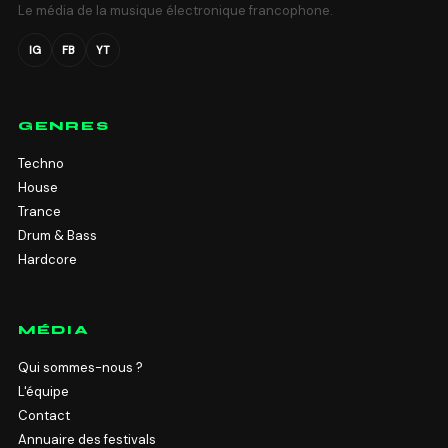
Le média de la musique électronique francophone.
IG
FB
YT
GENRES
Techno
House
Trance
Drum & Bass
Hardcore
MÉDIA
Qui sommes-nous ?
L'équipe
Contact
Annuaire des festivals