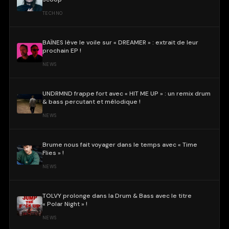
TECHNO
BAÏNES lève le voile sur « DREAMER » : extrait de leur
prochain EP !
NEWS
UNDRMND frappe fort avec « HIT ME UP » : un remix drum
& bass percutant et mélodique !
NEWS
Brume nous fait voyager dans le temps avec « Time
Flies » !
NEWS
TOLVY prolonge dans la Drum & Bass avec le titre
« Polar Night » !
NEWS