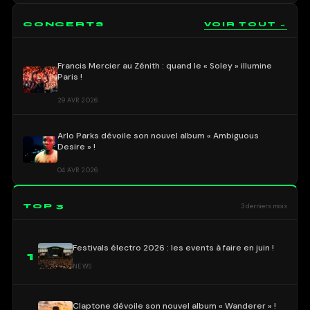
CONCERTS
VOIR TOUT →
Francis Mercier au Zénith : quand le « Soley » illumine
Paris !
29 AVR 2026
Arlo Parks dévoile son nouvel album « Ambiguous
Desire » !
04 AVR 2026
TOP 3
3 derniers mois
Festivals électro 2026 : les events à faire en juin !
1
NEWS
Claptone dévoile son nouvel album « Wanderer » !