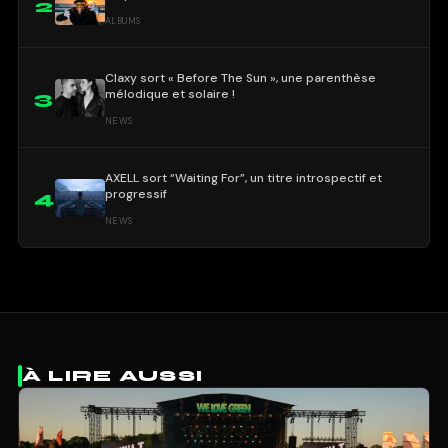
2
ALBUMS
Claxy sort « Before The Sun », une parenthèse
mélodique et solaire !
3
NEWS
AXELL sort “Waiting For”, un titre introspectif et
progressif
4
NEWS
À LIRE AUSSI