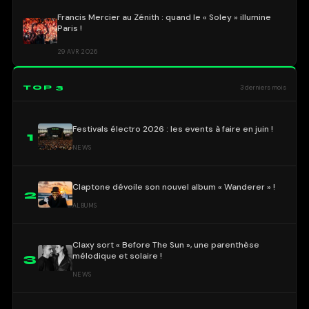
Francis Mercier au Zénith : quand le « Soley » illumine
Paris !
29 AVR 2026
TOP 3
3 derniers mois
Festivals électro 2026 : les events à faire en juin !
1
NEWS
Claptone dévoile son nouvel album « Wanderer » !
2
ALBUMS
Claxy sort « Before The Sun », une parenthèse
mélodique et solaire !
3
NEWS