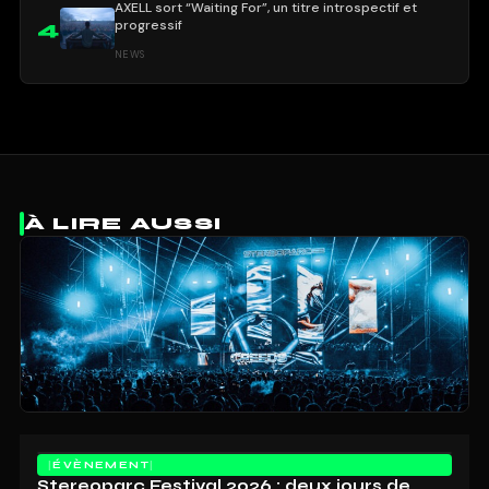
AXELL sort “Waiting For”, un titre introspectif et
progressif
4
NEWS
À LIRE AUSSI
ÉVÈNEMENT
Stereoparc Festival 2026 : deux jours de