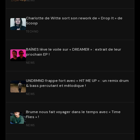
NEWS
Charlotte de Witte sort son rework de « Drop It » de
Scoop
TECHNO
BAÏNES lève le voile sur « DREAMER » : extrait de leur
prochain EP !
NEWS
UNDRMND frappe fort avec « HIT ME UP » : un remix drum
& bass percutant et mélodique !
NEWS
Brume nous fait voyager dans le temps avec « Time
Flies » !
NEWS