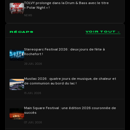
TOLVY prolonge dans la Drum & Bass avec le titre
« Polar Night » !
NEWS
RÉCAPS
VOIR TOUT →
Stereoparc Festival 2026 : deux jours de fête à
Rochefort !
29 JUIL 2026
Musilac 2026 : quatre jours de musique, de chaleur et
de communion au bord du lac !
15 JUIL 2026
Main Square Festival : une édition 2026 couronnée de
succès
07 JUIL 2026