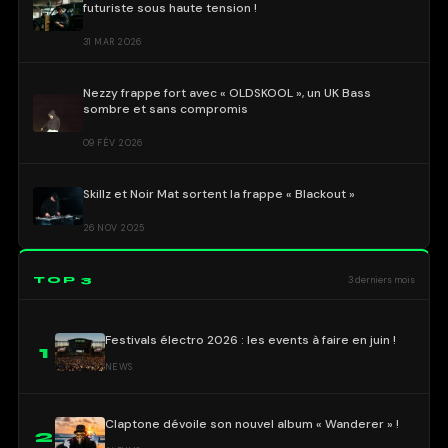
futuriste sous haute tension !
31 MAR 2026
Nezzy frappe fort avec « OLDSKOOL », un UK Bass
sombre et sans compromis
09 FÉV 2026
Skillz et Noir Mat sortent la frappe « Blackout »
26 NOV 2025
TOP 3
3 derniers mois
Festivals électro 2026 : les events à faire en juin !
1
NEWS
Claptone dévoile son nouvel album « Wanderer » !
2