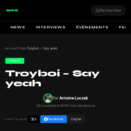
Rechercher
NEWS
INTERVIEWS
ÉVÈNEMENTS
FEST
Accueil
›
Trap
›
Troyboi – Say yeah
TRAP
Troyboi – Say
yeah
Par
Antoine Luczak
06 novembre 2018
·
1 min de lecture
X
Facebook
Copier
PARTAGER