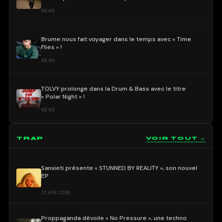
NEWS
Brume nous fait voyager dans le temps avec « Time
Flies » !
NEWS
TOLVY prolonge dans la Drum & Bass avec le titre
« Polar Night » !
NEWS
TRAP
VOIR TOUT →
Sanxieti présente « STUNNED BY REALITY », son nouvel
EP
27 AVR 2026
Proppaganda dévoile « No Pressure », une techno