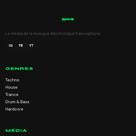
Le média de la musique électronique francophone.
IG
FB
YT
GENRES
Techno
House
Trance
Drum & Bass
Hardcore
MÉDIA