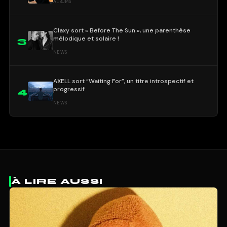
ALBUMS
Claxy sort « Before The Sun », une parenthèse
mélodique et solaire !
3
NEWS
AXELL sort “Waiting For”, un titre introspectif et
progressif
4
NEWS
À LIRE AUSSI