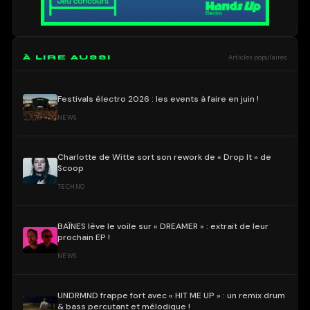
À LIRE AUSSI
Articles populaires
Festivals électro 2026 : les events à faire en juin !
NEWS
Charlotte de Witte sort son rework de « Drop It » de
Scoop
TECHNO
BAÏNES lève le voile sur « DREAMER » : extrait de leur
prochain EP !
NEWS
UNDRMND frappe fort avec « HIT ME UP » : un remix drum
& bass percutant et mélodique !