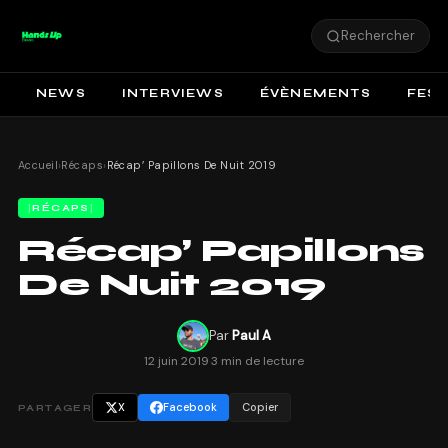
Rechercher
NEWS
INTERVIEWS
ÉVÈNEMENTS
FEST
Accueil
›
Récaps
›
Récap’ Papillons De Nuit 2019
RÉCAPS
Récap’ Papillons
De Nuit 2019
Par
Paul A
12 juin 2019
·
3 min de lecture
X
Facebook
Copier
PARTAGER