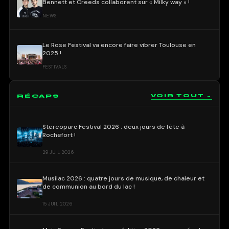
Bennett et Creeds collaborent sur « Milky way » !
NEWS
Le Rose Festival va encore faire vibrer Toulouse en
2025 !
FESTIVALS
RÉCAPS
VOIR TOUT →
Stereoparc Festival 2026 : deux jours de fête à
Rochefort !
29 JUIL 2026
Musilac 2026 : quatre jours de musique, de chaleur et
de communion au bord du lac !
15 JUIL 2026