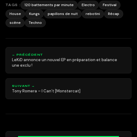
120 battements par minute
Electro
Festival
TAGS :
House
Kungs
papillons de nuit
rebotini
Récap
scène
Techno
← PRÉCÉDENT
LeKiD annonce un nouvel EP en préparation et balance
une exclu !
SUIVANT →
Tony Romera – I Can’t [Monstercat]