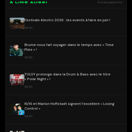
À LIRE AUSSI
Articles populaires
Festivals électro 2026 : les events à faire en juin !
NEWS
Brume nous fait voyager dans le temps avec « Time
Flies » !
NEWS
TOLVY prolonge dans la Drum & Bass avec le titre
« Polar Night » !
NEWS
KI/KI et Marlon Hoffstadt signent l’excellent « Losing
Control »
NEWS