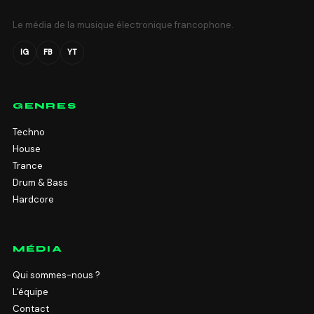
Le média de la musique électronique francophone.
IG
FB
YT
GENRES
Techno
House
Trance
Drum & Bass
Hardcore
MÉDIA
Qui sommes-nous ?
L'équipe
Contact