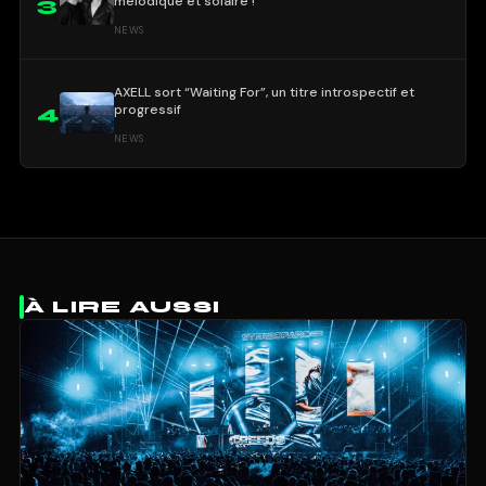
mélodique et solaire !
3
NEWS
AXELL sort “Waiting For”, un titre introspectif et
progressif
4
NEWS
À LIRE AUSSI