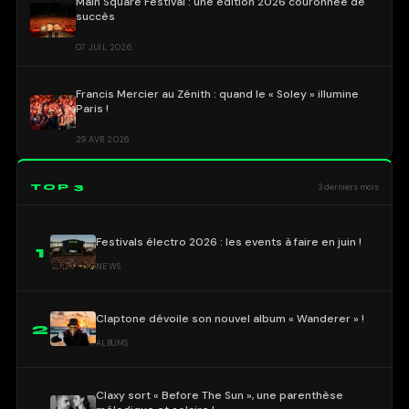
Main Square Festival : une édition 2026 couronnée de
succès
07 JUIL 2026
Francis Mercier au Zénith : quand le « Soley » illumine
Paris !
29 AVR 2026
TOP 3
3 derniers mois
Festivals électro 2026 : les events à faire en juin !
1
NEWS
Claptone dévoile son nouvel album « Wanderer » !
2
ALBUMS
Claxy sort « Before The Sun », une parenthèse