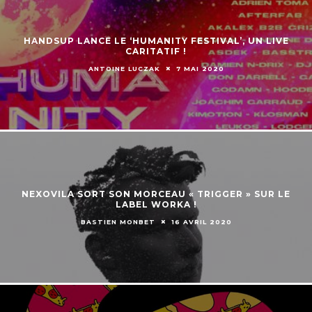
HANDSUP LANCE LE ‘HUMANITY FESTIVAL’, UN LIVE
CARITATIF !
ANTOINE LUCZAK
7 MAI 2020
NEXOVILA SORT SON MORCEAU « TRIGGER » SUR LE
LABEL WORKA !
BASTIEN MONBET
16 AVRIL 2020