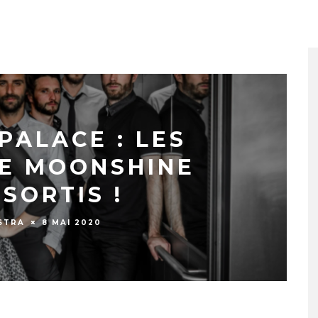
LL
PALACE : LES
DE MOONSHINE
SORTIS !
STRA
8 MAI 2020