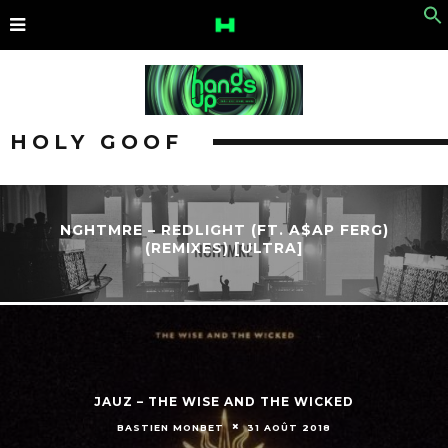
HOLY GOOF
NGHTMRE – REDLIGHT (FT. A$AP FERG)
(REMIXES) [ULTRA]
JAUZ – THE WISE AND THE WICKED
BASTIEN MONBET
31 AOÛT 2018