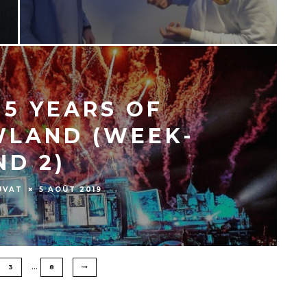
15 YEARS OF
LAND (WEEK-
ND 2)
UVAT
5 AOÛT 2019
…
3
8