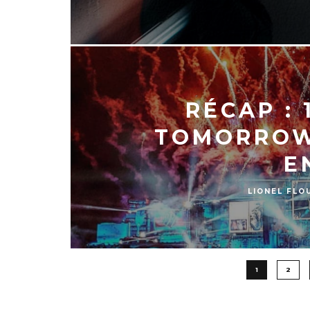
RÉCAP : 
TOMORROW
E
LIONEL FLO
1
2