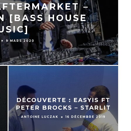
AFTERMARKET –
N [BASS HOUSE
USIC]
9 MARS 2020
DÉCOUVERTE : EASYIS FT
N
PETER BROCKS – STARLIT
ANTOINE LUCZAK
16 DÉCEMBRE 2019