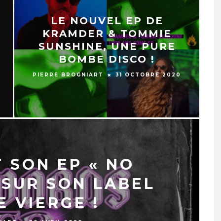
LE NOUVEL EP DE
KRAMDER & TOMMIE
SUNSHINE, UNE PURE
BOMBE DISCO !
PIERRE BROGNIART
31 OCTOBRE 2020
 SON EP « NO
 SUR SON LABEL
E VIERGE !