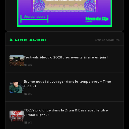
À LIRE AUSSI
Articles populaires
Festivals électro 2026 : les events à faire en juin !
NEWS
Brume nous fait voyager dans le temps avec « Time
Flies » !
NEWS
TOLVY prolonge dans la Drum & Bass avec le titre
« Polar Night » !
NEWS