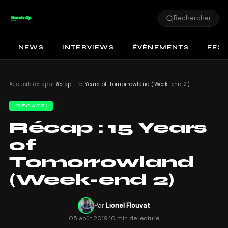
Rechercher
NEWS
INTERVIEWS
ÉVÈNEMENTS
FEST
Accueil
›
Récaps
›
Récap : 15 Years of Tomorrowland (Week-end 2)
RÉCAPS
Récap : 15 Years
of
Tomorrowland
(Week-end 2)
Par
Lionel Flouvat
05 août 2019
·
10 min de lecture