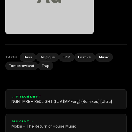
Bass
Belgique
EDM
Festival
Music
TAGS :
Tomorrowland
Trap
← PRÉCÉDENT
NGHTMRE – REDLIGHT (ft. A$AP Ferg) (Remixes) [Ultra]
SUIVANT →
Moksi – The Return of House Music