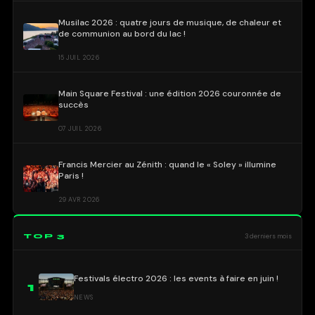
Musilac 2026 : quatre jours de musique, de chaleur et
de communion au bord du lac !
15 JUIL 2026
Main Square Festival : une édition 2026 couronnée de
succès
07 JUIL 2026
Francis Mercier au Zénith : quand le « Soley » illumine
Paris !
29 AVR 2026
TOP 3
3 derniers mois
Festivals électro 2026 : les events à faire en juin !
1
NEWS