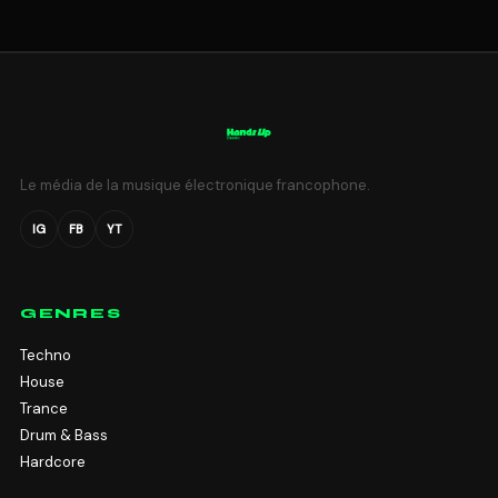
Le média de la musique électronique francophone.
IG
FB
YT
GENRES
Techno
House
Trance
Drum & Bass
Hardcore