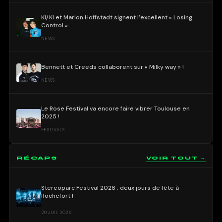
KI/KI et Marlon Hoffstadt signent l’excellent « Losing
Control »
NEWS
Bennett et Creeds collaborent sur « Milky way » !
NEWS
Le Rose Festival va encore faire vibrer Toulouse en
2025 !
FESTIVALS
RÉCAPS
VOIR TOUT →
Stereoparc Festival 2026 : deux jours de fête à
Rochefort !
29 JUIL 2026