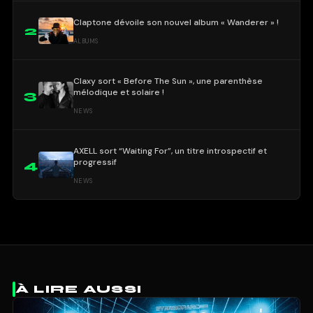
Claptone dévoile son nouvel album « Wanderer » !
2
ALBUMS
Claxy sort « Before The Sun », une parenthèse
mélodique et solaire !
3
NEWS
AXELL sort “Waiting For”, un titre introspectif et
progressif
4
NEWS
À LIRE AUSSI