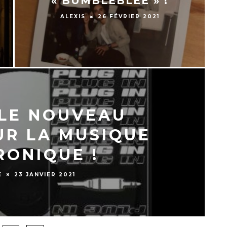
« BUMBLEBLEE » !
ALEXIS
26 FÉVRIER 2021
 LE NOUVEAU
UR LA MUSIQUE
RONIQUE !
E
23 JANVIER 2021