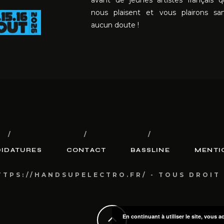
avant de jeunes artistes français q
nous plaisent et vous plairons sa
aucun doute !
IDATURES
CONTACT
BASSLINE
MENTI
TTPS://HANDSUPELECTRO.FR/ - TOUS DROIT
En continuant à utiliser le site, vous a