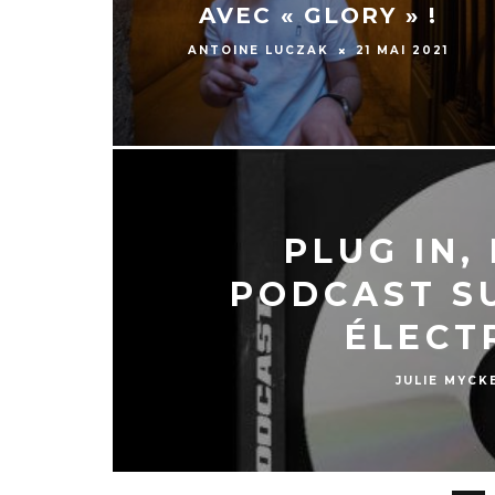
AVEC « GLORY » !
ANTOINE LUCZAK
21 MAI 2021
PLUG IN,
PODCAST S
ÉLECT
JULIE MYCK