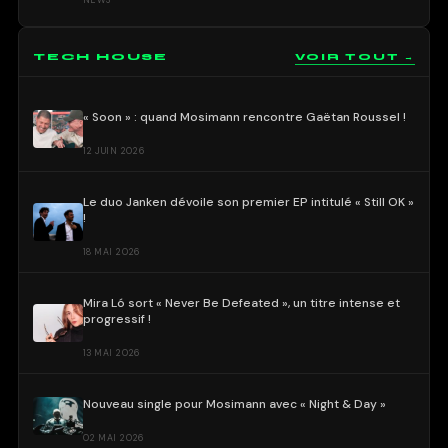
NEWS
TECH HOUSE
VOIR TOUT →
« Soon » : quand Mosimann rencontre Gaëtan Roussel !
12 JUIN 2026
Le duo Janken dévoile son premier EP intitulé « Still OK »
!
18 MAI 2026
Mira Ló sort « Never Be Defeated », un titre intense et
progressif !
13 MAI 2026
Nouveau single pour Mosimann avec « Night & Day »
02 MAI 2026