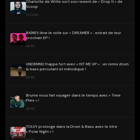
Charlotte de Witte sort son rework de « Drop It » de
Scoop
TECHNO
BAÏNES lève le voile sur « DREAMER » : extrait de leur
prochain EP !
NEWS
UNDRMND frappe fort avec « HIT ME UP » : un remix drum
& bass percutant et mélodique !
NEWS
Brume nous fait voyager dans le temps avec « Time
Flies » !
NEWS
TOLVY prolonge dans la Drum & Bass avec le titre
« Polar Night » !