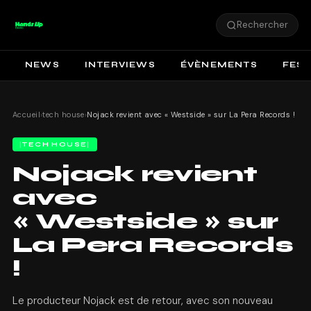
Rechercher
NEWS
INTERVIEWS
ÉVÈNEMENTS
FEST
Accueil
›
tech house
›
Nojack revient avec « Westside » sur La Pera Records !
TECH HOUSE
Nojack revient
avec
« Westside » sur
La Pera Records
!
Le producteur Nojack est de retour, avec son nouveau