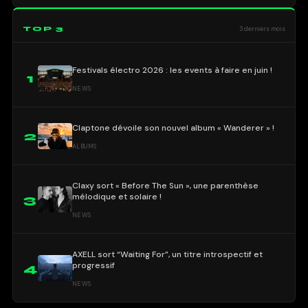
TOP 3
3 derniers mois
Festivals électro 2026 : les events à faire en juin !
1
NEWS
Claptone dévoile son nouvel album « Wanderer » !
2
ALBUMS
Claxy sort « Before The Sun », une parenthèse
mélodique et solaire !
3
NEWS
AXELL sort “Waiting For”, un titre introspectif et
progressif
4
NEWS