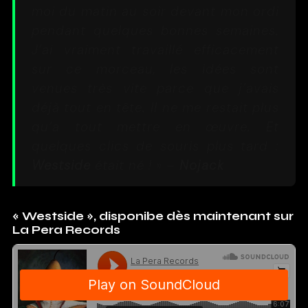
moi du matin au soir devant mon ordi
pendant quelques bonnes semaines.
J’ai vraiment travaillé efficacement
sur ce morceau, les idées sont
venues très vite parce que j’avais
déjà tout en tête. Il ne me restait plus
qu’a tout mettre en œuvre. Et
quelques clics de souris plus tard :
Westside
était né ! » –
Nojack
« Westside », disponibe dès maintenant sur
La Pera Records