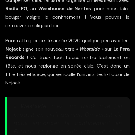
compenser cela, l’artiste a organisé un livestream, avec
Radio FG
, au
Warehouse de Nantes
, pour nous faire
bouger malgré le confinement ! Vous pouvez le
retrouver en
cliquant ici
.
Pour rattraper cette année 2020 quelque peu avortée,
Nojack
signe son nouveau titre
« Westside »
sur
La Pera
Records
! Ce track tech-house rentre facilement en
tête, et nous replonge en soirée club. C’est donc un
titre très efficace, qui verrouille l’univers tech-house de
Nojack.
«
Westside
, c’est un track que j’ai
produit en avril dernier. On venait de
nous annoncer le confinement en
France, et je me suis retrouvé chez