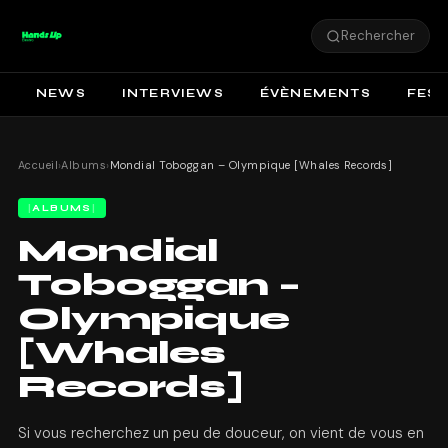
Rechercher
NEWS
INTERVIEWS
ÉVÈNEMENTS
FEST
Accueil
›
Albums
›
Mondial Toboggan – Olympique [Whales Records]
ALBUMS
Mondial
Toboggan –
Olympique
[Whales
Records]
Si vous recherchez un peu de douceur, on vient de vous en