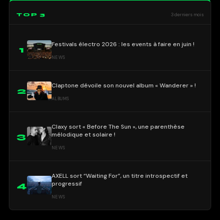
TOP 3
3 derniers mois
Festivals électro 2026 : les events à faire en juin !
1
NEWS
Claptone dévoile son nouvel album « Wanderer » !
2
ALBUMS
Claxy sort « Before The Sun », une parenthèse
mélodique et solaire !
3
NEWS
AXELL sort “Waiting For”, un titre introspectif et
progressif
4
NEWS