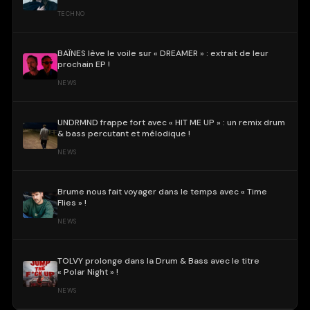
TECHNO
BAÏNES lève le voile sur « DREAMER » : extrait de leur
prochain EP !
NEWS
UNDRMND frappe fort avec « HIT ME UP » : un remix drum
& bass percutant et mélodique !
NEWS
Brume nous fait voyager dans le temps avec « Time
Flies » !
NEWS
TOLVY prolonge dans la Drum & Bass avec le titre
« Polar Night » !
NEWS