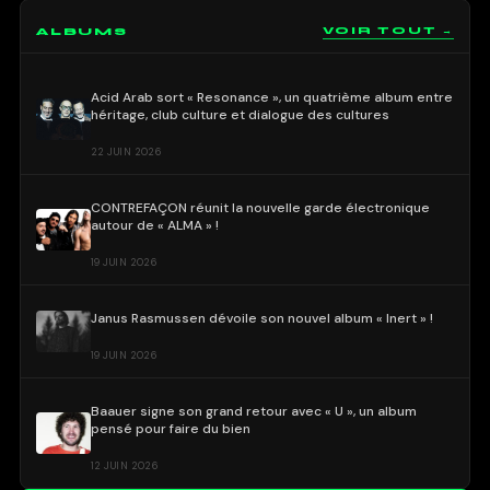
ALBUMS
VOIR TOUT →
Acid Arab sort « Resonance », un quatrième album entre
héritage, club culture et dialogue des cultures
22 JUIN 2026
CONTREFAÇON réunit la nouvelle garde électronique
autour de « ALMA » !
19 JUIN 2026
Janus Rasmussen dévoile son nouvel album « Inert » !
19 JUIN 2026
Baauer signe son grand retour avec « U », un album
pensé pour faire du bien
12 JUIN 2026