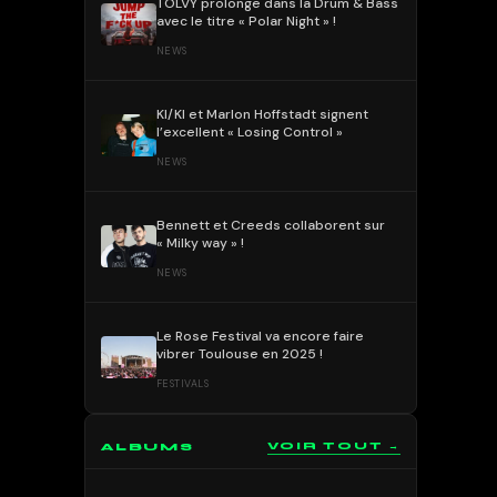
TOLVY prolonge dans la Drum & Bass
avec le titre « Polar Night » !
NEWS
KI/KI et Marlon Hoffstadt signent
l’excellent « Losing Control »
NEWS
Bennett et Creeds collaborent sur
« Milky way » !
NEWS
Le Rose Festival va encore faire
vibrer Toulouse en 2025 !
FESTIVALS
ALBUMS
VOIR TOUT →