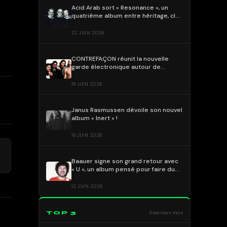
Acid Arab sort « Resonance », un
quatrième album entre héritage, club
culture et dialogue des cultures
22 JUIN 2026
CONTREFAÇON réunit la nouvelle
garde électronique autour de
« ALMA » !
19 JUIN 2026
Janus Rasmussen dévoile son nouvel
album « Inert » !
19 JUIN 2026
→
)
Baauer signe son grand retour avec
« U », un album pensé pour faire du
bien
12 JUIN 2026
TOP 3
3 derniers mois