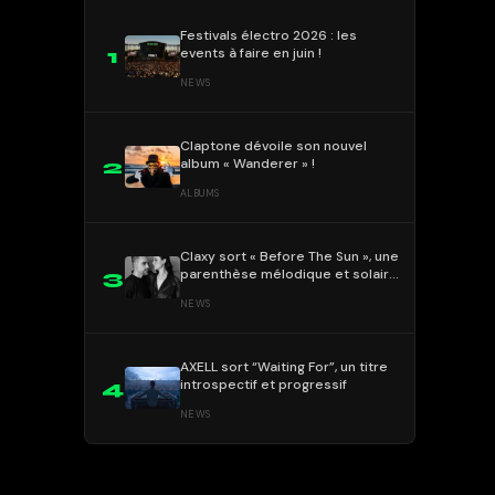
Festivals électro 2026 : les
events à faire en juin !
1
NEWS
Claptone dévoile son nouvel
album « Wanderer » !
2
ALBUMS
Claxy sort « Before The Sun », une
parenthèse mélodique et solaire
3
!
NEWS
AXELL sort “Waiting For”, un titre
introspectif et progressif
4
NEWS