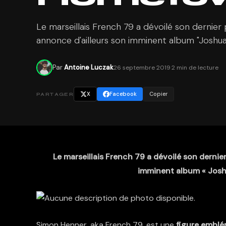
Le marseillais French 79 a dévoilé son dernier
annonce d'ailleurs son imminent album "Joshua
Par
Antoine Luczak
26 septembre 2019
·
2 min de lecture
X
Facebook
Copier
PARTAGER
Le marseillais French 79 a dévoilé son dernie
imminent album « Joshu
Simon Henner, aka French 79, est une
figure emblé