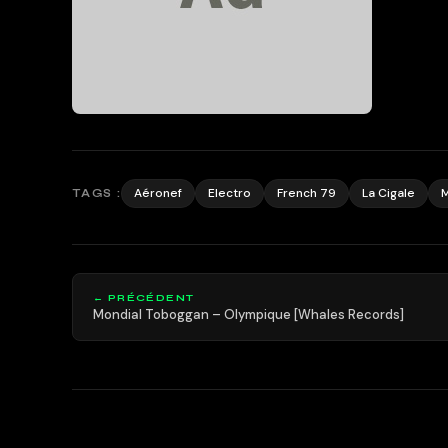
Aéronef
Electro
French 79
La Cigale
TAGS :
← PRÉCÉDENT
Mondial Toboggan – Olympique [Whales Records]