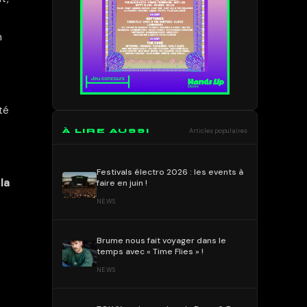
m
té
À LIRE AUSSI
Articles populaires
Festivals électro 2026 : les events à
à
la
faire en juin !
NEWS
Brume nous fait voyager dans le
temps avec « Time Flies » !
NEWS