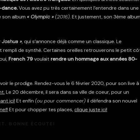
-dance.
Vous avez pu très certainement l’entendre dans une
e son album
« Olympic »
(2016).
Et justement, son 3ème albu
« Joshua »
, qui s’annonce déjà comme un classique. Le
t rempli de synthé. Certaines oreilles retrouverons le petit cô
oui,
French 79
voulait
rendre un hommage aux années 80-
voir le prodige. Rendez-vous le 6 février 2020, pour son live 
nt.
Le 20 décembre, il sera dans sa ville de coeur, pour un
ant ici!
Et enfin
(ou pour commencer)
il défendra son nouvel
nef!
Et pour chopper tes places,
clique juste ici!
NT. BONNE ÉCOUTE!