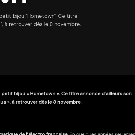
 petit bijou "Hometown". Ce titre
", à retrouver dès le 8 novembre.
r petit bijou « Hometown ». Ce titre annonce d’ailleurs son
a », à retrouver dès le 8 novembre.
matique de l’électro française
. En quelques années seulemen