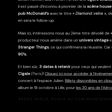
il est passé d’inconnu à pionnier de la
scène house
pub
McDonald’s
avec le titre
« Diamond veins »,
d
en sera le follow-up.
Mais ici, intéressons nous au 2ème titre dévoilé de
producteur nous amène dans un
univers vintage
e
Stranger Things
, ce qui confirmera la réussite. Car 
90’s.
Et bien sûr,
3 dates à retenir
pour ceux qui veulent 
Cigale
(Paris)
!
Cliquez ici pour accéder à l’événeme
concert à l’espace Julien.
Billets disponibles en cliqu
album le 18 octobre à Lille, pour
les 30 ans de l’Aéro
ASSEZ PARLÉ, PLACE AU SON MAINTENA