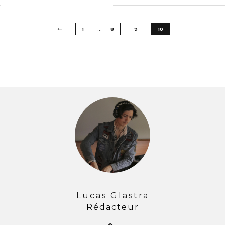
…
1
8
9
10
Lucas Glastra
Rédacteur