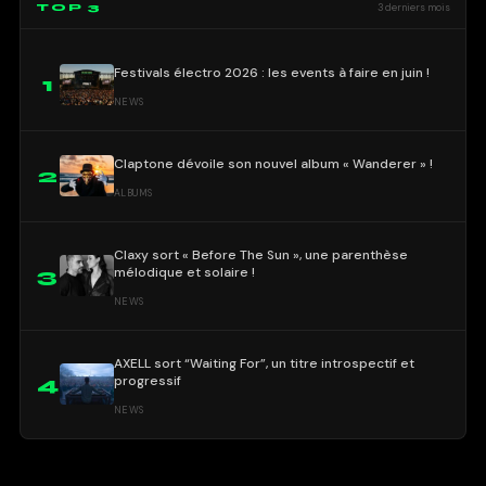
TOP 3
3 derniers mois
Festivals électro 2026 : les events à faire en juin !
1
NEWS
Claptone dévoile son nouvel album « Wanderer » !
2
ALBUMS
Claxy sort « Before The Sun », une parenthèse
mélodique et solaire !
3
NEWS
AXELL sort “Waiting For”, un titre introspectif et
progressif
4
NEWS