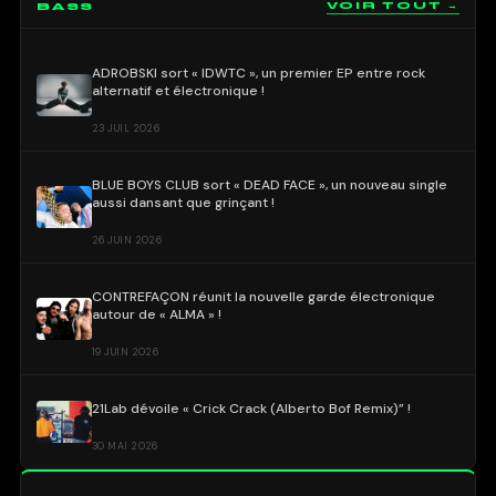
BASS
VOIR TOUT →
ADROBSKI sort « IDWTC », un premier EP entre rock
alternatif et électronique !
23 JUIL 2026
BLUE BOYS CLUB sort « DEAD FACE », un nouveau single
aussi dansant que grinçant !
26 JUIN 2026
CONTREFAÇON réunit la nouvelle garde électronique
autour de « ALMA » !
19 JUIN 2026
21Lab dévoile « Crick Crack (Alberto Bof Remix)” !
30 MAI 2026