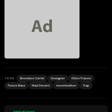
Boombox Cartel
Desiigner
Dillon Francis
TAGS :
Future Bass
Mad Decent
moombathon
Trap
← PRÉCÉDENT