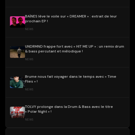
BAÏNES lève le voile sur « DREAMER » : extrait de leur
prochain EP !
NEWS
UNDRMND frappe fort avec « HIT ME UP » : un remix drum
& bass percutant et mélodique !
NEWS
Brume nous fait voyager dans le temps avec « Time
Flies » !
NEWS
TOLVY prolonge dans la Drum & Bass avec le titre
« Polar Night » !
NEWS