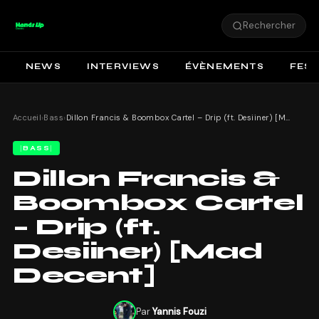
Rechercher
NEWS
INTERVIEWS
ÉVÈNEMENTS
FEST
Accueil
›
Bass
›
Dillon Francis & Boombox Cartel – Drip (ft. Desiiner) [Mad Decent]
BASS
Dillon Francis &
Boombox Cartel
– Drip (ft.
Desiiner) [Mad
Decent]
Par
Yannis Fouzi