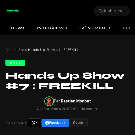
Rechercher
NEWS
INTERVIEWS
ÉVÈNEMENTS
FEST
Accueil
›
Bass
›
Hands Up Show #7 : FREEKILL
BASS
Hands Up Show
#7 : FREEKILL
Par
Bastien Monbet
01 septembre 2017
·
2 min de lecture
X
Facebook
Copier
PARTAGER