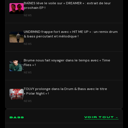
BAÏNES lève le voile sur « DREAMER » : extrait de leur
prochain EP !
NEWS
UNDRMND frappe fort avec « HIT ME UP » : un remix drum
& bass percutant et mélodique !
NEWS
Brume nous fait voyager dans le temps avec « Time
Flies » !
NEWS
TOLVY prolonge dans la Drum & Bass avec le titre
« Polar Night » !
NEWS
BASS
VOIR TOUT →