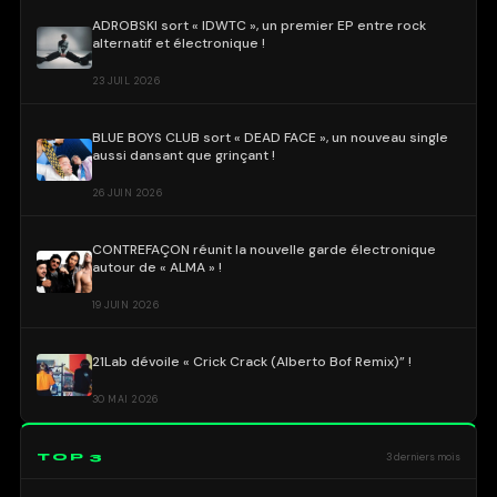
ADROBSKI sort « IDWTC », un premier EP entre rock
alternatif et électronique !
23 JUIL 2026
BLUE BOYS CLUB sort « DEAD FACE », un nouveau single
aussi dansant que grinçant !
26 JUIN 2026
CONTREFAÇON réunit la nouvelle garde électronique
autour de « ALMA » !
19 JUIN 2026
21Lab dévoile « Crick Crack (Alberto Bof Remix)” !
30 MAI 2026
TOP 3
3 derniers mois