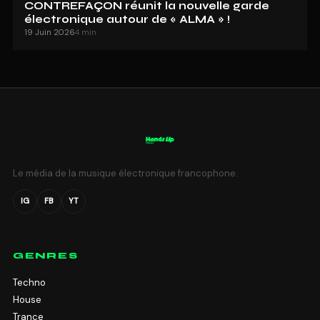
CONTREFAÇON réunit la nouvelle garde
électronique autour de « ALMA » !
19 Juin 2026
4 min
Le média de la musique électronique francophone.
IG
FB
YT
GENRES
Techno
House
Trance