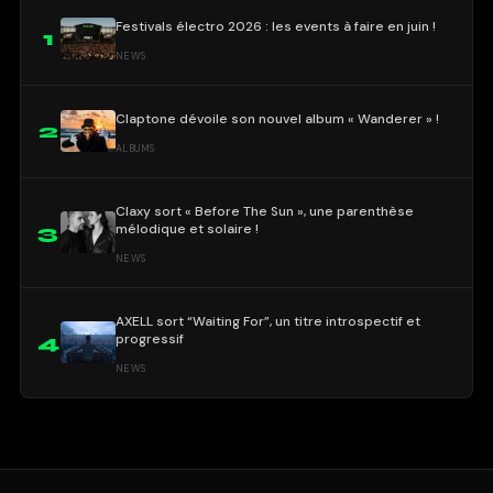
Festivals électro 2026 : les events à faire en juin !
1
NEWS
Claptone dévoile son nouvel album « Wanderer » !
2
ALBUMS
Claxy sort « Before The Sun », une parenthèse
mélodique et solaire !
3
NEWS
AXELL sort “Waiting For”, un titre introspectif et
progressif
4
NEWS