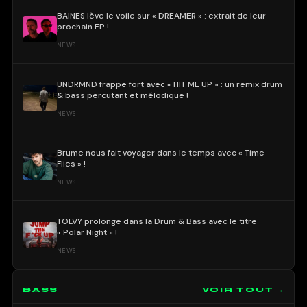
BAÏNES lève le voile sur « DREAMER » : extrait de leur
prochain EP !
NEWS
UNDRMND frappe fort avec « HIT ME UP » : un remix drum
& bass percutant et mélodique !
NEWS
Brume nous fait voyager dans le temps avec « Time
Flies » !
NEWS
TOLVY prolonge dans la Drum & Bass avec le titre
« Polar Night » !
NEWS
BASS
VOIR TOUT →