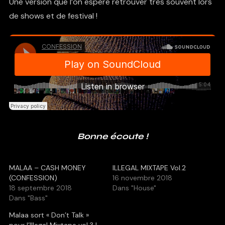
Une version que l’on espère retrouver très souvent lors
de shows et de festival !
Bonne écoute !
MALAA – CASH MONEY
ILLEGAL MIXTAPE Vol.2
(CONFESSION)
16 novembre 2018
18 septembre 2018
Dans "House"
Dans "Bass"
Malaa sort « Don’t Talk »
pour l’Illegal Mixtape vol.3 !