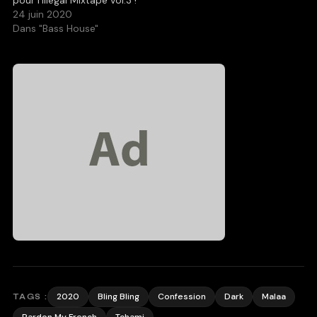
24 juin 2020
Dans "Bass House"
2020
Bling Bling
Confession
Dark
Malaa
TAGS :
Pardon My French
Tchami