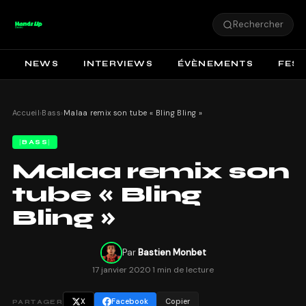
Rechercher
NEWS
INTERVIEWS
ÉVÈNEMENTS
FEST
Accueil
›
Bass
›
Malaa remix son tube « Bling Bling »
BASS
Malaa remix son
tube « Bling
Bling »
Par
Bastien Monbet
17 janvier 2020
·
1 min de lecture
X
Facebook
Copier
PARTAGER