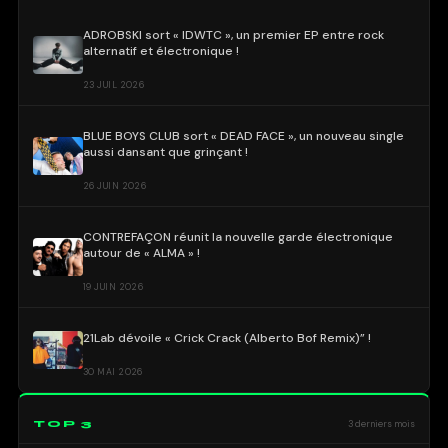
ADROBSKI sort « IDWTC », un premier EP entre rock
alternatif et électronique !
23 JUIL 2026
BLUE BOYS CLUB sort « DEAD FACE », un nouveau single
aussi dansant que grinçant !
26 JUIN 2026
CONTREFAÇON réunit la nouvelle garde électronique
autour de « ALMA » !
19 JUIN 2026
21Lab dévoile « Crick Crack (Alberto Bof Remix)” !
30 MAI 2026
TOP 3
3 derniers mois