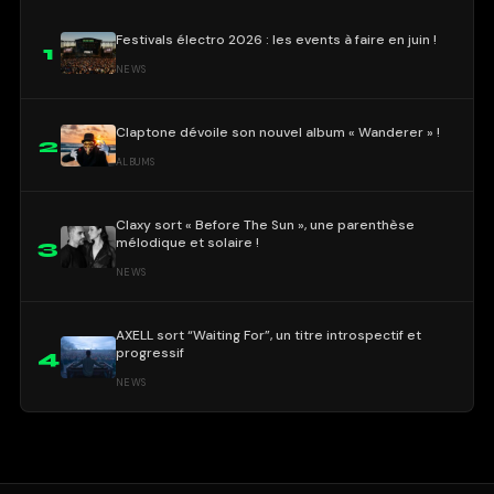
Festivals électro 2026 : les events à faire en juin !
1
NEWS
Claptone dévoile son nouvel album « Wanderer » !
2
ALBUMS
Claxy sort « Before The Sun », une parenthèse
mélodique et solaire !
3
NEWS
AXELL sort “Waiting For”, un titre introspectif et
progressif
4
NEWS