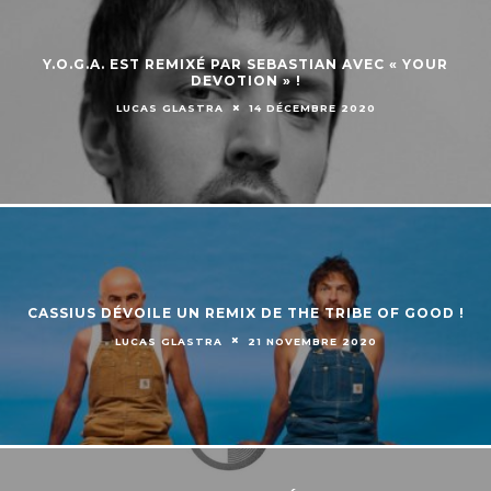
Y.O.G.A. EST REMIXÉ PAR SEBASTIAN AVEC « YOUR
DEVOTION » !
LUCAS GLASTRA
14 DÉCEMBRE 2020
CASSIUS DÉVOILE UN REMIX DE THE TRIBE OF GOOD !
LUCAS GLASTRA
21 NOVEMBRE 2020