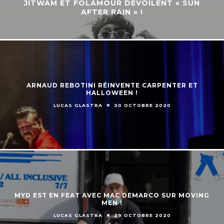
JITWAM ET FOLAMOUR DÉVOILENT « SUN
AFTER RAIN » !
ARNAUD REBOTINI RÉINVENTE CARPENTER ET
HALLOWEEN !
LUCAS GLASTRA
30 OCTOBRE 2020
MYD EST EN FEAT AVEC MAC DEMARCO SUR MOVING
MEN !
LUCAS GLASTRA
29 OCTOBRE 2020