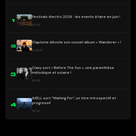
Festivals électro 2026 : les events à faire en juin !
1
NEWS
Claptone dévoile son nouvel album « Wanderer » !
2
ALBUMS
Claxy sort « Before The Sun », une parenthèse
mélodique et solaire !
3
NEWS
AXELL sort “Waiting For”, un titre introspectif et
progressif
4
NEWS