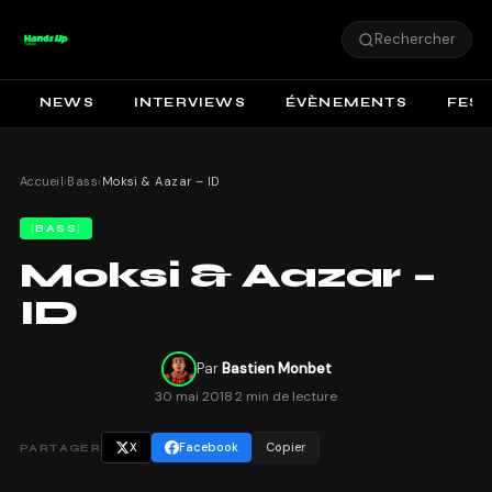
Rechercher
NEWS
INTERVIEWS
ÉVÈNEMENTS
FEST
Accueil
›
Bass
›
Moksi & Aazar – ID
BASS
Moksi & Aazar –
ID
Par
Bastien Monbet
30 mai 2018
·
2 min de lecture
X
Facebook
Copier
PARTAGER