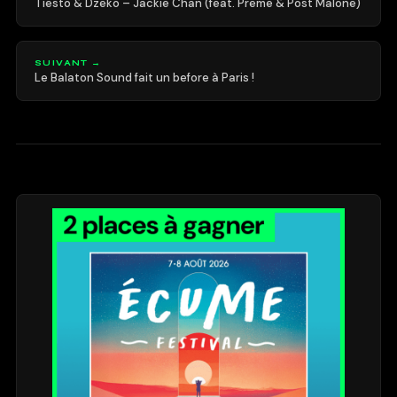
Tiesto & Dzeko – Jackie Chan (feat. Preme & Post Malone)
SUIVANT →
Le Balaton Sound fait un before à Paris !