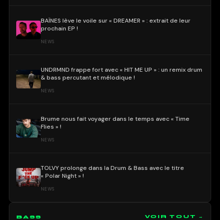
BAÏNES lève le voile sur « DREAMER » : extrait de leur
prochain EP !
NEWS
UNDRMND frappe fort avec « HIT ME UP » : un remix drum
& bass percutant et mélodique !
NEWS
Brume nous fait voyager dans le temps avec « Time
Flies » !
NEWS
TOLVY prolonge dans la Drum & Bass avec le titre
« Polar Night » !
NEWS
BASS
VOIR TOUT →