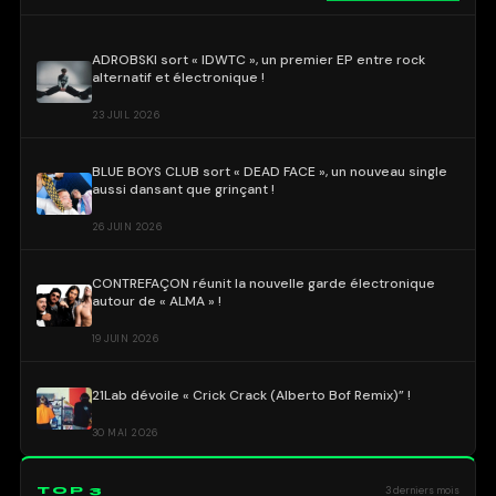
ADROBSKI sort « IDWTC », un premier EP entre rock
alternatif et électronique !
23 JUIL 2026
BLUE BOYS CLUB sort « DEAD FACE », un nouveau single
aussi dansant que grinçant !
26 JUIN 2026
CONTREFAÇON réunit la nouvelle garde électronique
autour de « ALMA » !
19 JUIN 2026
21Lab dévoile « Crick Crack (Alberto Bof Remix)” !
30 MAI 2026
TOP 3
3 derniers mois