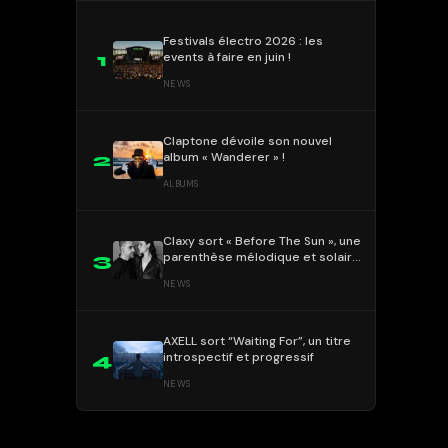
Festivals électro 2026 : les
events à faire en juin !
1
NEWS
Claptone dévoile son nouvel
album « Wanderer » !
2
ALBUMS
Claxy sort « Before The Sun », une
parenthèse mélodique et solaire
3
!
NEWS
AXELL sort “Waiting For”, un titre
introspectif et progressif
4
NEWS