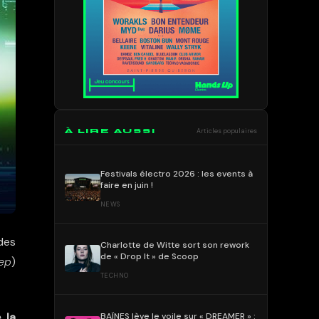
À LIRE AUSSI
Articles populaires
Festivals électro 2026 : les events à
faire en juin !
NEWS
des
Charlotte de Witte sort son rework
de « Drop It » de Scoop
ep
)
TECHNO
 la
BAÏNES lève le voile sur « DREAMER » :