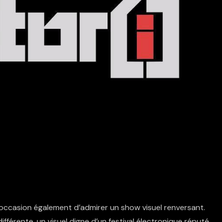
l’occasion également d’admirer un show visuel renversant.
érente, un visuel digne d’un festival électronique réputé.