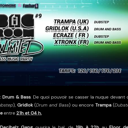
t
Drum & Bass
. De quoi pouvoir se casser la nuque devant 
ubstep
),
Gridlok
(
Drum and Bass
) ou encore
Trampa
(
Dubst
ie
entre
21h et 04 h.
Decibelz Gang
ouvrira le bal, de
19h à 22h
au
F
loor de