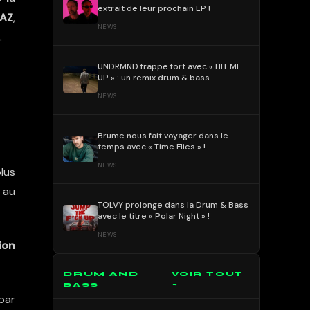
extrait de leur prochain EP !
KAZ
,
NEWS
.
UNDRMND frappe fort avec « HIT ME
UP » : un remix drum & bass
percutant et mélodique !
NEWS
Brume nous fait voyager dans le
temps avec « Time Flies » !
NEWS
plus
 au
TOLVY prolonge dans la Drum & Bass
avec le titre « Polar Night » !
NEWS
ion
DRUM AND
VOIR TOUT
→
BASS
par