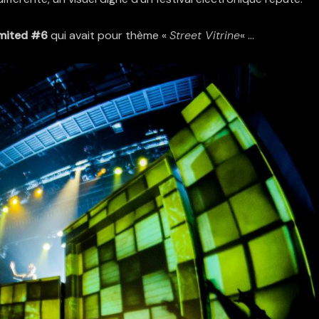
mited #6
qui avait pour thème «
Street Vitrine
« …