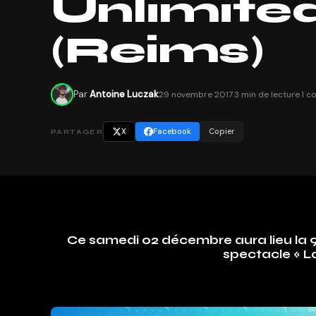
Unlimite
(Reims)
Par
Antoine Luczak
29 novembre 2017
·
3 min de lecture
·
1 c
X
Facebook
Copier
PARTAGER
Ce samedi 02 décembre aura lieu la 9
spectacle « L