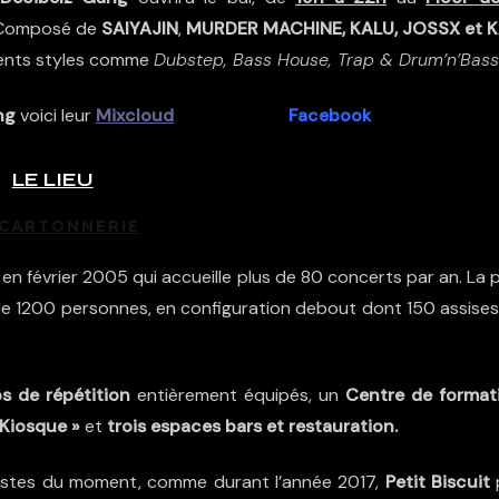
 Composé de
SAIYAJIN
,
MURDER MACHINE, KALU, JOSSX et 
érents styles comme
Dubstep, Bass House, Trap & Drum’n’Bass
ng
voici leur
Mixcloud
ainsi que leur
Facebook
.
LE LIEU
 CARTONNERIE
 en février 2005 qui accueille plus de 80 concerts par an. La 
de 1200 personnes, en configuration debout dont 150 assises
s de répétition
entièrement équipés, un
Centre de format
 Kiosque »
et
trois espaces bars et restauration.
artistes du moment, comme durant l’année 2017,
Petit Biscuit