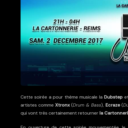
Cette soirée a pour thème musicale la
Dubstep
e
artistes comme
Xtronx
(
Drum & Bass
),
Ecraze
(
D
qui vont très certainement retourner
la Cartonner
En ouverture de cette soirée mouvementée, le