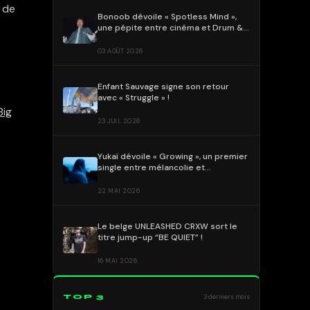
e de
Bonoob dévoile « Spotless Mind »,
une pépite entre cinéma et Drum &
Bass !
03 AOÛT 2026
Enfant Sauvage signe son retour
avec « Struggle » !
Big
23 JUIL 2026
Yukaï dévoile « Growing », un premier
single entre mélancolie et
DnBeuphorique
22 MAI 2026
Le belge UNLEASHED CRXW sort le
titre jump-up “BE QUIET” !
16 MAI 2026
TOP 3
3 derniers mois