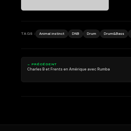
Animal instinct
DNB
Drum
Drum&Bass
TAGS :
← PRÉCÉDENT
Charles B et Frents en Amérique avec Rumba