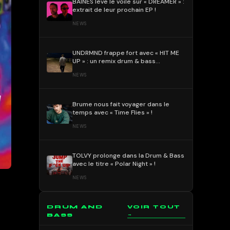
BAÏNES lève le voile sur « DREAMER » :
extrait de leur prochain EP !
NEWS
UNDRMND frappe fort avec « HIT ME
UP » : un remix drum & bass
percutant et mélodique !
NEWS
Brume nous fait voyager dans le
temps avec « Time Flies » !
NEWS
TOLVY prolonge dans la Drum & Bass
avec le titre « Polar Night » !
NEWS
DRUM AND
VOIR TOUT
→
BASS