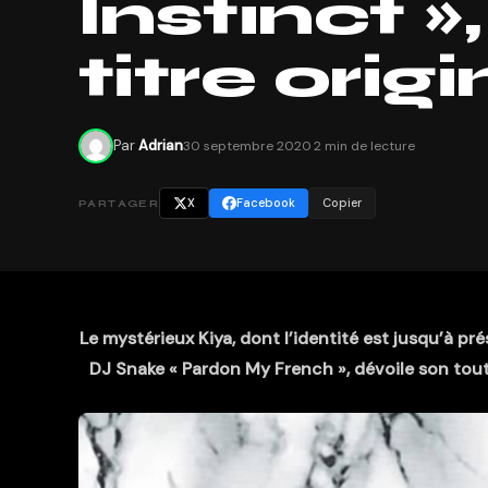
Instinct »
titre origi
Par
Adrian
30 septembre 2020
·
2 min de lecture
X
Facebook
Copier
PARTAGER
Le mystérieux Kiya, dont l’identité est jusqu’à pr
DJ Snake « Pardon My French », dévoile son tout 