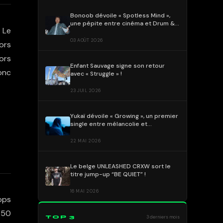
Bonoob dévoile « Spotless Mind »,
une pépite entre cinéma et Drum &
. Le
Bass !
03 AOÛT 2026
lors
lors
Enfant Sauvage signe son retour
donc
avec « Struggle » !
23 JUIL 2026
Yukaï dévoile « Growing », un premier
single entre mélancolie et
DnBeuphorique
22 MAI 2026
Le belge UNLEASHED CRXW sort le
titre jump-up “BE QUIET” !
16 MAI 2026
ops
 50
TOP 3
3 derniers mois