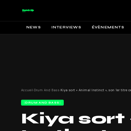
NEWS
INTERVIEWS
ÉVÈNEMENTS
Accueil
›
Drum And Bass
›
Kiya sort « Animal Instinct », son 1er titre or
DRUM AND BASS
Kiya sort