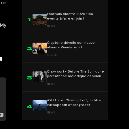
 un
Festivals électro 2026 : les
events à faire en juin !
1
 My
NEWS
Claptone dévoile son nouvel
album « Wanderer » !
2
ALBUMS
a
Claxy sort « Before The Sun », une
parenthèse mélodique et solaire
3
!
NEWS
AXELL sort “Waiting For”, un titre
introspectif et progressif
4
NEWS