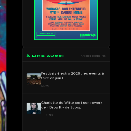
À LIRE AUSSI
Articles populaires
Festivals électro 2026 : les events à
faire en juin !
NEWS
Charlotte de Witte sort son rework
de « Drop It » de Scoop
TECHNO