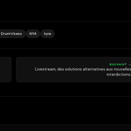
Drum'n'bass
KIYA
kyia
SUIVANT 
Livestream, des solutions alternatives aux nouvelle
interdictions