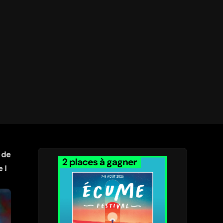
 de
 !