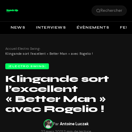
Rechercher
NEWS
INTERVIEWS
ÉVÈNEMENTS
FEST
Accueil
›
Electro Swing
›
Klingande sort l’excellent « Better Man » avec Rogelio !
ELECTRO SWING
Klingande sort
l’excellent
« Better Man »
avec Rogelio !
Par
Antoine Luczak
27 mars 2021
·
2 min de lecture