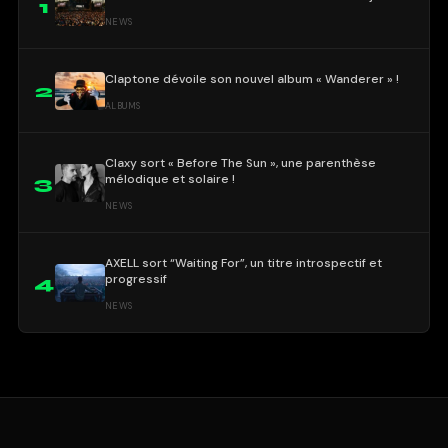
1
NEWS
Claptone dévoile son nouvel album « Wanderer » !
2
ALBUMS
Claxy sort « Before The Sun », une parenthèse
mélodique et solaire !
3
NEWS
AXELL sort “Waiting For”, un titre introspectif et
progressif
4
NEWS