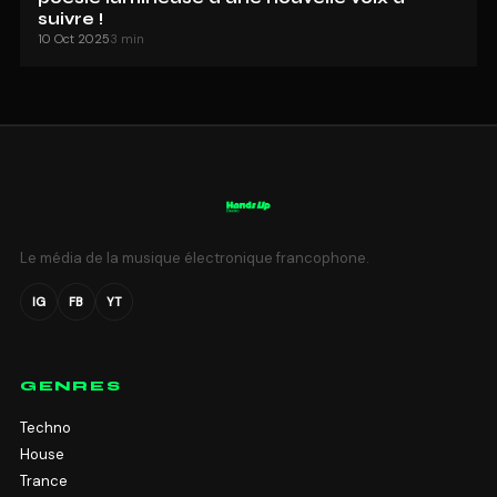
suivre !
10 Oct 2025
3 min
Le média de la musique électronique francophone.
IG
FB
YT
GENRES
Techno
House
Trance