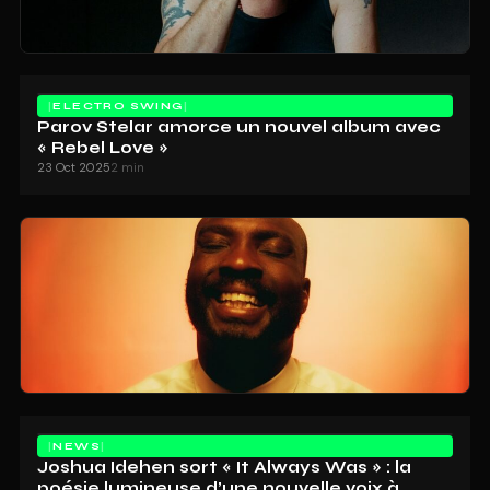
ELECTRO SWING
Parov Stelar amorce un nouvel album avec
« Rebel Love »
23 Oct 2025
2 min
NEWS
Joshua Idehen sort « It Always Was » : la
poésie lumineuse d’une nouvelle voix à