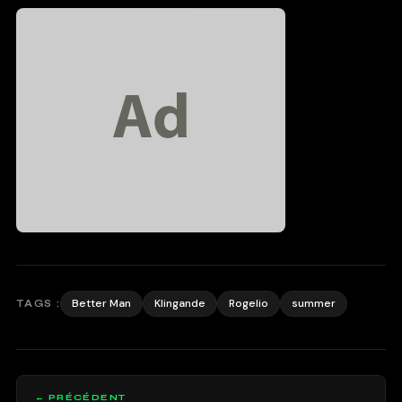
Better Man
Klingande
Rogelio
summer
TAGS :
← PRÉCÉDENT