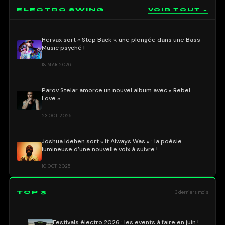
ELECTRO SWING
VOIR TOUT →
Hervax sort « Step Back », une plongée dans une Bass
Music psyché !
18 MAR 2026
Parov Stelar amorce un nouvel album avec « Rebel
Love »
23 OCT 2025
Joshua Idehen sort « It Always Was » : la poésie
lumineuse d’une nouvelle voix à suivre !
10 OCT 2025
TOP 3
3 derniers mois
Festivals électro 2026 : les events à faire en juin !