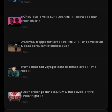
TECHNO
BAÏNES lève le voile sur « DREAMER » : extrait de leur
prochain EP !
NEWS
UNDRMND frappe fort avec « HIT ME UP » : un remix drum
& bass percutant et mélodique !
NEWS
Brume nous fait voyager dans le temps avec « Time
Flies » !
NEWS
TOLVY prolonge dans la Drum & Bass avec le titre
« Polar Night » !
NEWS