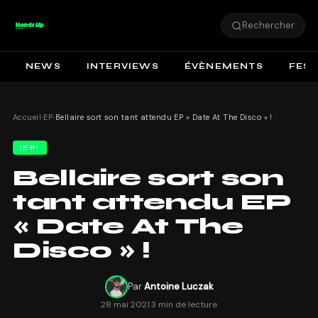
Rechercher
NEWS
INTERVIEWS
ÉVÈNEMENTS
FEST
Accueil
›
EP
›
Bellaire sort son tant attendu EP « Date At The Disco » !
EP
Bellaire sort son
tant attendu EP
« Date At The
Disco » !
Par
Antoine Luczak
28 mai 2021
·
3 min de lecture