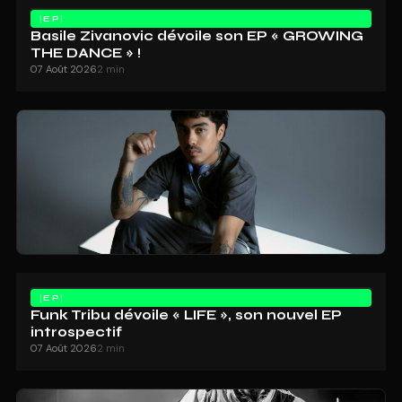
EP
Basile Zivanovic dévoile son EP « GROWING
THE DANCE » !
07 Août 2026
2 min
EP
Funk Tribu dévoile « LIFE », son nouvel EP
introspectif
07 Août 2026
2 min