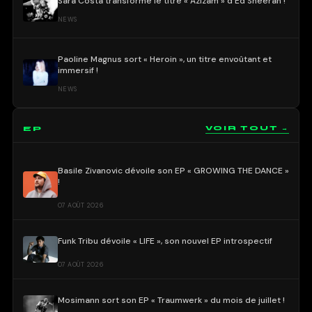
Sara Costa transforme le titre « Azizam » d’Ed Sheeran !
NEWS
Paoline Magnus sort « Heroin », un titre envoûtant et
immersif !
NEWS
EP
VOIR TOUT →
Basile Zivanovic dévoile son EP « GROWING THE DANCE »
!
07 AOÛT 2026
Funk Tribu dévoile « LIFE », son nouvel EP introspectif
07 AOÛT 2026
Mosimann sort son EP « Traumwerk » du mois de juillet !