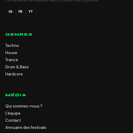
Le média de la musique électronique francophone.
IG
FB
YT
GENRES
Techno
House
Trance
Drum & Bass
Hardcore
MÉDIA
Qui sommes-nous ?
L'équipe
Contact
Annuaire des festivals