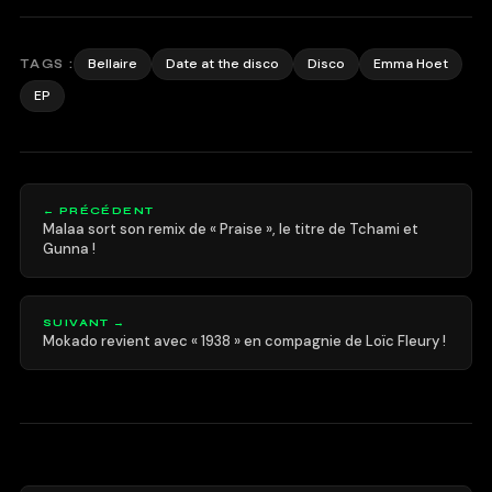
Bellaire
Date at the disco
Disco
Emma Hoet
TAGS :
EP
← PRÉCÉDENT
Malaa sort son remix de « Praise », le titre de Tchami et
Gunna !
SUIVANT →
Mokado revient avec « 1938 » en compagnie de Loïc Fleury !