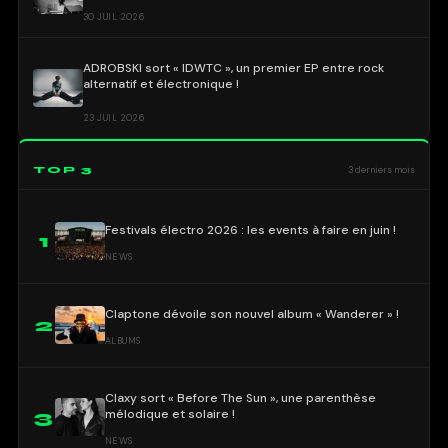
30 JUIL 2026
ADROBSKI sort « IDWTC », un premier EP entre rock
alternatif et électronique !
23 JUIL 2026
TOP 3
3 derniers mois
Festivals électro 2026 : les events à faire en juin !
1
NEWS
Claptone dévoile son nouvel album « Wanderer » !
2
ALBUMS
Claxy sort « Before The Sun », une parenthèse
mélodique et solaire !
3
NEWS