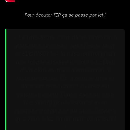
Pour écouter l’EP ça se passe par ici !
« Le titre Suzie vient d’une réflexion à
plusieurs avec mes amis Emma Hoët
et BLOWSOM. A la base, on imaginait
une mamie étrange et cool au milieu
d’un club en train d’enflammer la
piste de danse. On a écrit le titre et
ainsi est née Suzie ! La vidéo est
volontairement filmée dans un club
(Le Sacré) pour résonner avec
l’histoire imaginaire du titre. J’espère
que vous allez aimer dancer dessus !
»