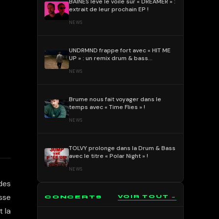
BAÏNES lève le voile sur « DREAMER » :
extrait de leur prochain EP !
NEWS
UNDRMND frappe fort avec « HIT ME
UP » : un remix drum & bass
percutant et mélodique !
NEWS
Brume nous fait voyager dans le
temps avec « Time Flies » !
NEWS
TOLVY prolonge dans la Drum & Bass
avec le titre « Polar Night » !
NEWS
 des
osse
CONCERTS
VOIR TOUT →
t la