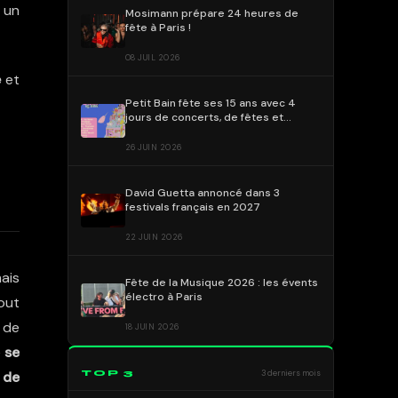
 un
Mosimann prépare 24 heures de
fête à Paris !
08 JUIL 2026
e
et
Petit Bain fête ses 15 ans avec 4
jours de concerts, de fêtes et
Brodinski en invité exceptionnel !
26 JUIN 2026
David Guetta annoncé dans 3
festivals français en 2027
22 JUIN 2026
ais
Fête de la Musique 2026 : les évents
électro à Paris
bout
t de
18 JUIN 2026
e
se
TOP 3
3 derniers mois
 de