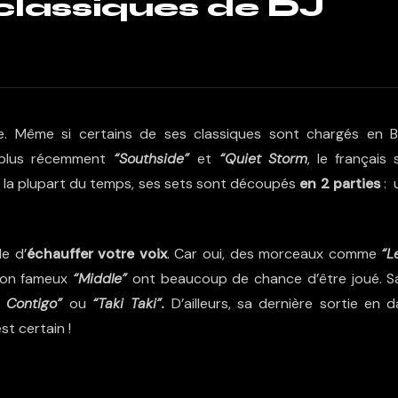
 classiques de DJ
e. Même si certains de ses classiques sont chargés en 
plus récemment
“Southside”
et
“Quiet Storm
, le français 
e la plupart du temps, ses sets sont découpés
en 2 parties
: 
e d’
échauffer votre voix
. Car oui, des morceaux comme
“L
on fameux
“Middle”
ont beaucoup de chance d’être joué. S
 Contigo”
ou
“Taki Taki”.
D’ailleurs, sa dernière sortie en d
st certain !