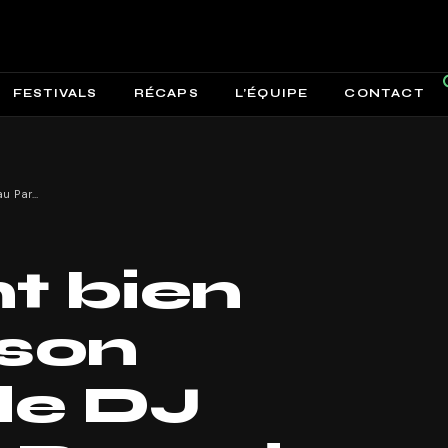
FESTIVALS
RÉCAPS
L’ÉQUIPE
CONTACT
Comment bien préparer son concert de DJ Snake au Parc des Princes ?
 bien
 son
de DJ