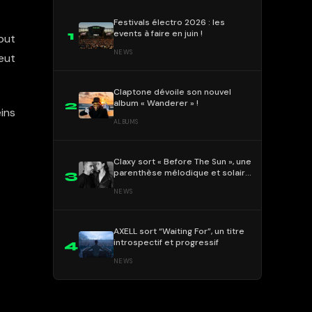
Festivals électro 2026 : les
events à faire en juin !
1
but
NEWS
eut
Claptone dévoile son nouvel
album « Wanderer » !
2
eins
ALBUMS
Claxy sort « Before The Sun », une
parenthèse mélodique et solaire
3
!
NEWS
AXELL sort “Waiting For”, un titre
introspectif et progressif
4
NEWS