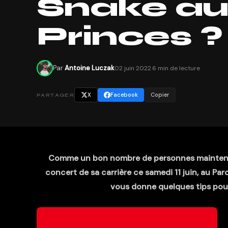
Snake au
Princes ?
Par
Antoine Luczak
02 juin 2022
·
6 min de lecture
X
Facebook
Copier
PARTAGER
Comme un bon nombre de personnes maintenan
concert de sa carrière ce samedi 11 juin, au Parc
vous donne quelques tips pour