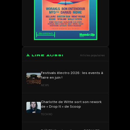
À LIRE AUSSI
Articles populaires
Festivals électro 2026 : les events à
faire en juin !
NEWS
Charlotte de Witte sort son rework
de « Drop It » de Scoop
TECHNO