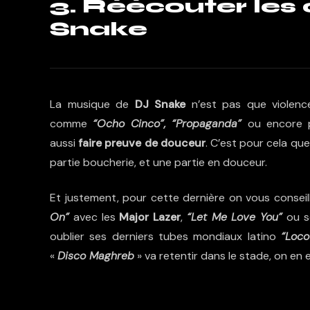
3. Réécouter les
Snake
La musique de
DJ Snake
n’est pas que violenc
comme
“Ocho Cinco”,
“Propaganda”
ou encore 
aussi
faire preuve de douceur
. C’est pour cela qu
partie boucherie, et une partie en douceur.
Et justement, pour cette dernière on vous conseill
On”
avec les
Major Lazer
,
“Let Me Love You”
ou s
oublier ses derniers tubes mondiaux latino
“Loco
«
Disco Maghreb
» va retentir dans le stade, on en e