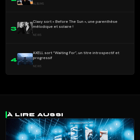
ALBUMS
Claxy sort « Before The Sun », une parenthèse
mélodique et solaire !
3
NEWS
AXELL sort “Waiting For”, un titre introspectif et
progressif
4
NEWS
À LIRE AUSSI