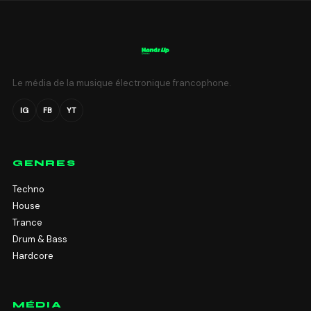
Le média de la musique électronique francophone.
IG
FB
YT
GENRES
Techno
House
Trance
Drum & Bass
Hardcore
MÉDIA