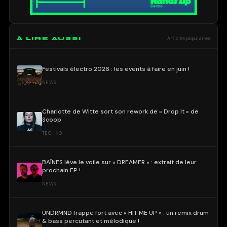
À LIRE AUSSI
Articles populaires
Festivals électro 2026 : les events à faire en juin !
NEWS
Charlotte de Witte sort son rework de « Drop It » de
Scoop
TECHNO
BAÏNES lève le voile sur « DREAMER » : extrait de leur
prochain EP !
NEWS
UNDRMND frappe fort avec « HIT ME UP » : un remix drum
& bass percutant et mélodique !