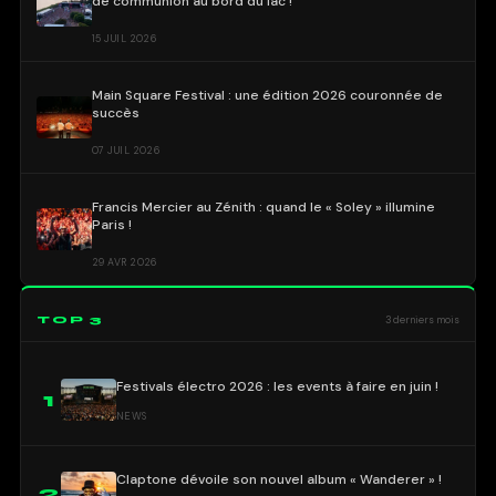
de communion au bord du lac !
15 JUIL 2026
Main Square Festival : une édition 2026 couronnée de
succès
07 JUIL 2026
Francis Mercier au Zénith : quand le « Soley » illumine
Paris !
29 AVR 2026
TOP 3
3 derniers mois
Festivals électro 2026 : les events à faire en juin !
1
NEWS
Claptone dévoile son nouvel album « Wanderer » !
2