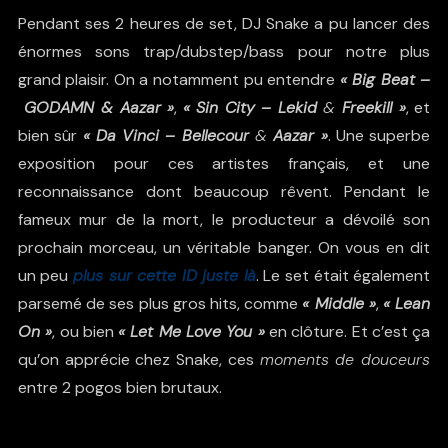
Pendant ses 2 heures de set, DJ Snake a pu lancer des
énormes sons trap/dubstep/bass pour notre plus
grand plaisir. On a notamment pu entendre
« Big Beat
–
GODAMN & Aazar »
,
« Sin City –
Lekid
&
Freekill »
, et
bien sûr
« Da Vinci –
Bellecour
&
Aazar »
. Une superbe
exposition pour ces artistes français, et une
reconnaissance dont beaucoup rêvent. Pendant le
fameux mur de la mort, le producteur a dévoilé son
prochain morceau, un véritable banger. On vous en dit
un peu
plus sur cette ID juste là
. Le set était également
parsemé de ses plus gros hits, comme
« Middle »
,
« Lean
On »
, ou bien
« Let Me Love You »
en clôture. Et c’est ça
qu’on apprécie chez Snake, ces
moments de douceurs
entre 2 pogos bien brutaux.