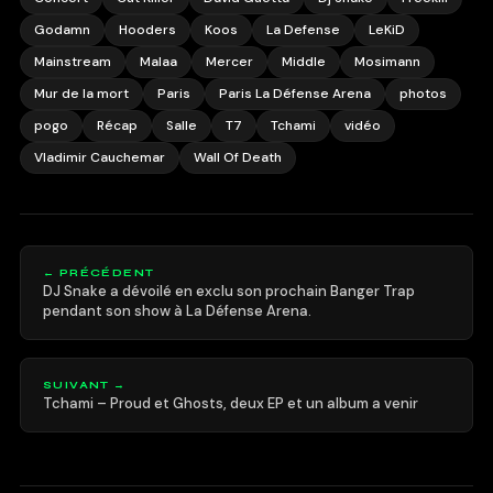
Godamn
Hooders
Koos
La Defense
LeKiD
Mainstream
Malaa
Mercer
Middle
Mosimann
Mur de la mort
Paris
Paris La Défense Arena
photos
pogo
Récap
Salle
T7
Tchami
vidéo
Vladimir Cauchemar
Wall Of Death
← PRÉCÉDENT
DJ Snake a dévoilé en exclu son prochain Banger Trap
pendant son show à La Défense Arena.
SUIVANT →
Tchami – Proud et Ghosts, deux EP et un album a venir