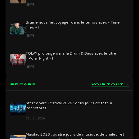
NEWS
Brume nous fait voyager dans le temps avec « Time
Flies » !
NEWS
TOLVY prolonge dans la Drum & Bass avec le titre
« Polar Night » !
NEWS
RÉCAPS
VOIR TOUT →
Stereoparc Festival 2026 : deux jours de fête à
Rochefort !
29 JUIL 2026
Musilac 2026 : quatre jours de musique, de chaleur et