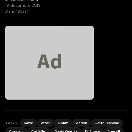
19 décembre 2019
Dans "Bass"
Aazar
After
Album
Asdek
Carte Blanche
TAGS :
Concert
Cut Killer
David Guetta
Dj Snake
Freekill