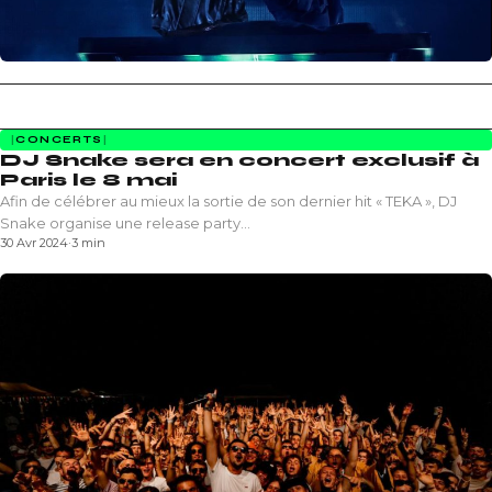
CONCERTS
DJ Snake sera en concert exclusif à
Paris le 8 mai
Afin de célébrer au mieux la sortie de son dernier hit « TEKA », DJ
Snake organise une release party…
30 Avr 2024
·
3 min