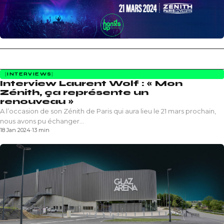
INTERVIEWS
Interview Laurent Wolf : « Mon
Zénith, ça représente un
renouveau »
A l’occasion de son Zénith de Paris qui aura lieu le 21 mars prochain,
nous avons pu échanger…
18 Jan 2024
·
13 min