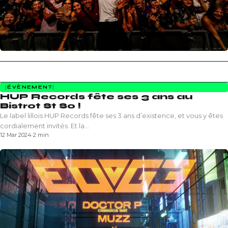
ÉVÈNEMENT
HUP Records fête ses 3 ans au
Bistrot St So !
Le label lillois HUP Records fête ses 3 ans d’existence, et vous y êtes
cordialement invités. Et la…
12 Mar 2024
·
2 min