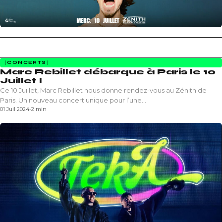
CONCERTS
Marc Rebillet débarque à Paris le 10
Juillet !
Ce 10 Juillet, Marc Rebillet nous donne rendez-vous au Zénith de
Paris. Un nouveau concert unique pour l’une…
01 Juil 2024
·
2 min