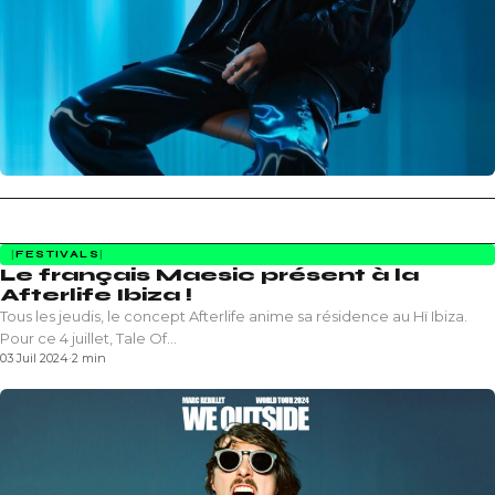
FESTIVALS
Le français Maesic présent à la
Afterlife Ibiza !
Tous les jeudis, le concept Afterlife anime sa résidence au Hï Ibiza.
Pour ce 4 juillet, Tale Of…
03 Juil 2024
·
2 min