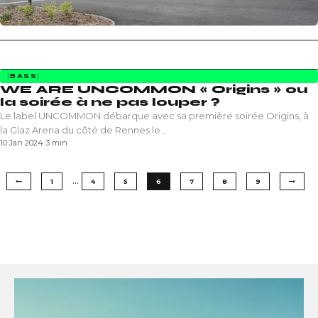
BASS
WE ARE UNCOMMON « Origins » ou
la soirée à ne pas louper ?
Le label UNCOMMON débarque avec sa première soirée Origins, à
la Glaz Arena du côté de Rennes le…
10 Jan 2024
·
3 min
…
1
4
5
6
7
8
9