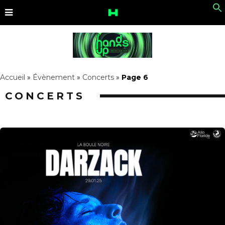
Accueil
»
Évènement
»
Concerts
»
Page 6
CONCERTS