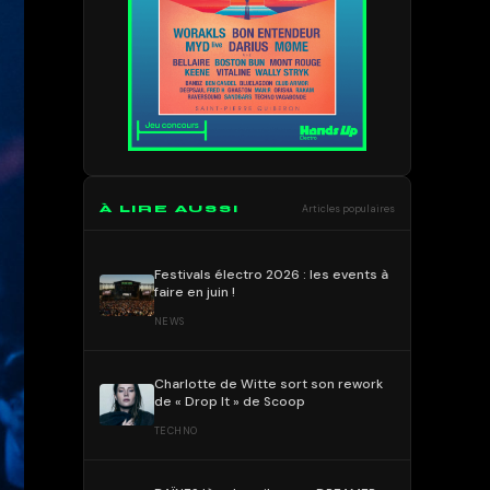
À LIRE AUSSI
Articles populaires
Festivals électro 2026 : les events à
faire en juin !
NEWS
Charlotte de Witte sort son rework
de « Drop It » de Scoop
TECHNO