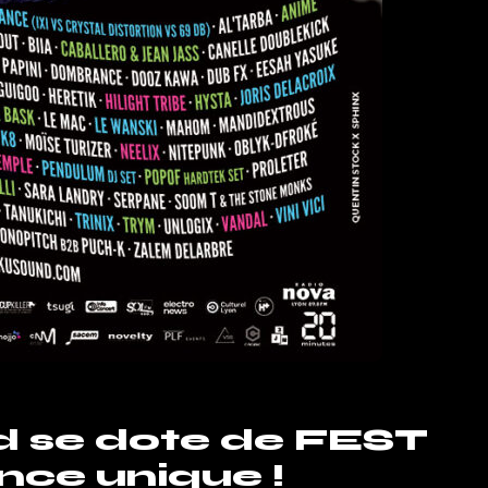
 se dote de FEST
nce unique !