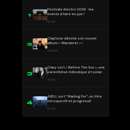
Festivals électro 2026 : les
events à faire en juin !
1
NEWS
Claptone dévoile son nouvel
album « Wanderer » !
2
ALBUMS
Claxy sort « Before The Sun », une
parenthèse mélodique et solaire
3
!
NEWS
AXELL sort “Waiting For”, un titre
introspectif et progressif
4
NEWS