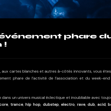
’événement phare d
 !
 aux cartes blanches et autres à-côtés innovants, vous êtes
ement phare de l’activité de l’association et du week-end
dans un univers musical éclectique et inoubliable avec toujo
core
,
trance
,
hip hop
,
dubstep
,
electro
,
rave
,
dub
,
acid
,
b