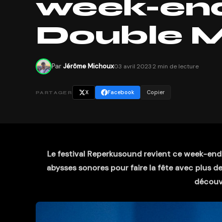
week-en
Double Mi
Par
Jérôme Michoux
03 avril 2023
·
2 min de lecture
X
Facebook
Copier
PARTAGER
Le festival Reperkusound revient ce week-end
abysses sonores pour faire la fête avec plus de
découvr