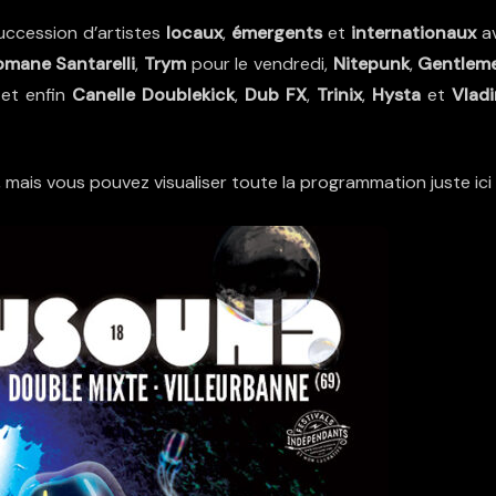
uccession d’artistes
locaux
,
émergents
et
internationaux
a
mane Santarelli
,
Trym
pour le vendredi,
Nitepunk
,
Gentlem
 et enfin
Canelle Doublekick
,
Dub FX
,
Trinix
,
Hysta
et
Vladi
 mais vous pouvez visualiser toute la
programmation
juste ici 