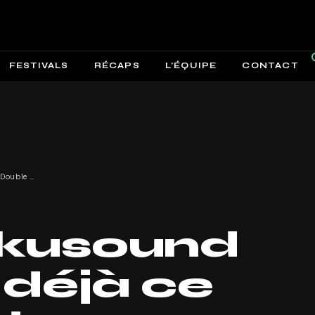
FESTIVALS
RÉCAPS
L’ÉQUIPE
CONTACT
Le Reperkusound #18 c’est déjà ce week-end au Double Mixte !
rkusound
 déjà ce