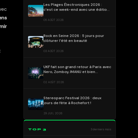
Les Plages Électroniques 2026 :
vec
c’est ce week-end avec une édition
déjà emblématique !
ens
05 AOÛT 2026
mir
Rock en Seine 2026 : 5 jours pour
clôturer l’été en beauté
:
03 AOÛT 2026
UKF fait son grand retour à Paris avec
Nero, Zomboy, IMANU et bien
d’autres !
02 AOÛT 2026
Stereoparc Festival 2026 : deux
jours de fête à Rochefort !
29 JUIL 2026
TOP 3
3 derniers mois