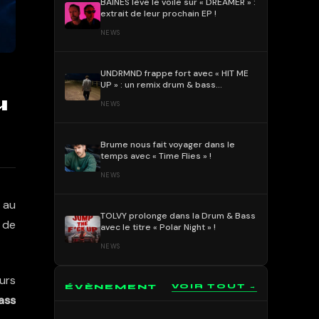
BAÏNES lève le voile sur « DREAMER » :
extrait de leur prochain EP !
NEWS
UNDRMND frappe fort avec « HIT ME
UP » : un remix drum & bass
percutant et mélodique !
u
NEWS
Brume nous fait voyager dans le
temps avec « Time Flies » !
NEWS
 au
TOLVY prolonge dans la Drum & Bass
 de
avec le titre « Polar Night » !
NEWS
urs
ÉVÈNEMENT
VOIR TOUT →
ass