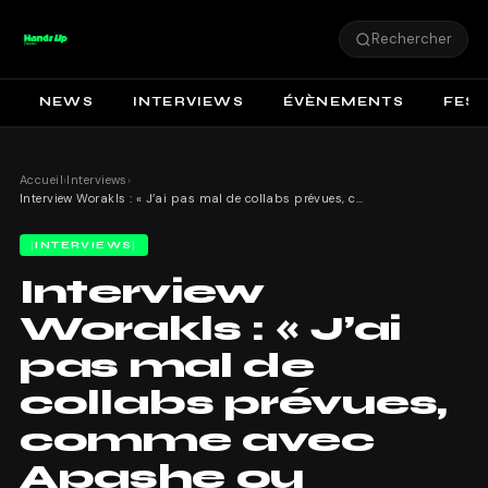
Rechercher
NEWS
INTERVIEWS
ÉVÈNEMENTS
FEST
Accueil
›
Interviews
›
Interview Worakls : « J’ai pas mal de collabs prévues, comme avec Apashe ou Mosimann »
INTERVIEWS
Interview
Worakls : « J’ai
pas mal de
collabs prévues,
comme avec
Apashe ou