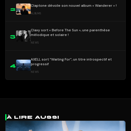
Claptone dévoile son nouvel album « Wanderer » !
2
ALBUMS
Claxy sort « Before The Sun », une parenthèse
mélodique et solaire !
3
NEWS
AXELL sort “Waiting For”, un titre introspectif et
progressif
4
NEWS
À LIRE AUSSI