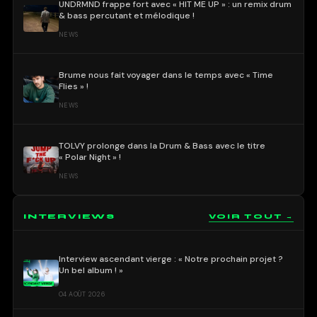
UNDRMND frappe fort avec « HIT ME UP » : un remix drum
& bass percutant et mélodique !
NEWS
Brume nous fait voyager dans le temps avec « Time
Flies » !
NEWS
TOLVY prolonge dans la Drum & Bass avec le titre
« Polar Night » !
NEWS
INTERVIEWS
VOIR TOUT →
Interview ascendant vierge : « Notre prochain projet ?
Un bel album ! »
04 AOÛT 2026