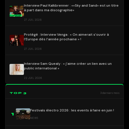
Interview Paul Kalkbrenner : ««Sky and Sand» est un titre
à part dans ma discographie»
27 JUIL 2026
Protégé : Interview Venga : « On aimerait s’ouvrir à
l’Europe dès l’année prochaine » !
27 JUIL 2026
Interview Sam Quealy : « j’aime créer un lien avec un
public international »
22 JUIL 2026
TOP 3
3 derniers mois
Festivals électro 2026 : les events à faire en juin !
1
NEWS