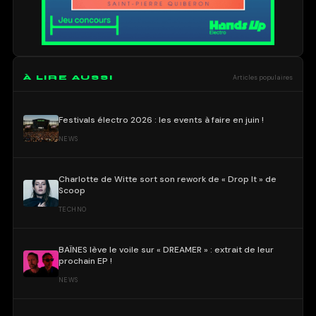
À LIRE AUSSI
Articles populaires
Festivals électro 2026 : les events à faire en juin !
NEWS
Charlotte de Witte sort son rework de « Drop It » de
Scoop
TECHNO
BAÏNES lève le voile sur « DREAMER » : extrait de leur
prochain EP !
NEWS