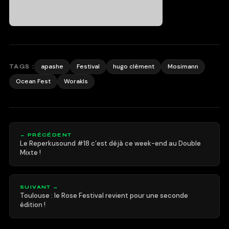
apashe
Festival
hugo clément
Mosimann
TAGS :
Ocean Fest
Worakls
← PRÉCÉDENT
Le Reperkusound #18 c’est déjà ce week-end au Double
Mixte !
SUIVANT →
Toulouse : le Rose Festival revient pour une seconde
édition !