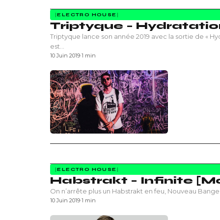
ELECTRO HOUSE
Triptyque – Hydratati
Triptyque lance son année 2019 avec la sortie de « Hydr
est…
10 Juin 2019
·
1 min
ELECTRO HOUSE
Habstrakt – Infinite [
On n’arrête plus un Habstrakt en feu, Nouveau Banger «
10 Juin 2019
·
1 min