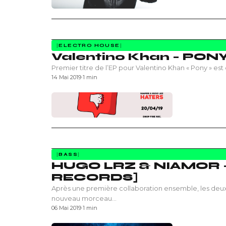
ELECTRO HOUSE
Valentino Khan – PON
Premier titre de l’EP pour Valentino Khan « Pony » est
14 Mai 2019
·
1 min
BASS
HUGO LRZ & NIAMOR –
RECORDS]
Après une première collaboration ensemble, les deu
nouveau morceau…
06 Mai 2019
·
1 min