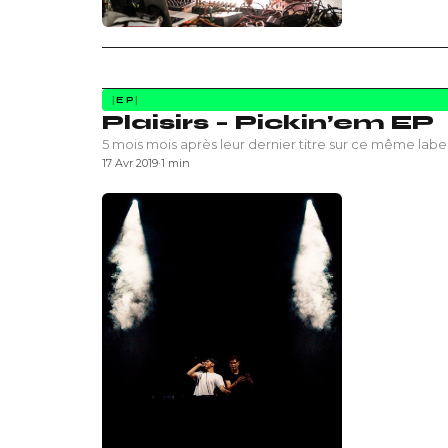
EP
Plaisirs – Pickin’em EP
5 mois mois après leur dernier titre sur ce même label,
17 Avr 2019
·
1 min