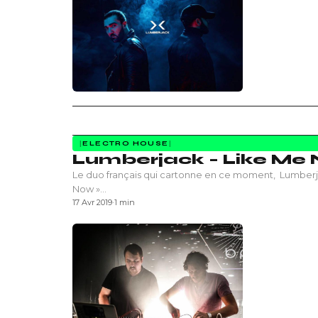
ELECTRO HOUSE
Lumberjack – Like Me
Le duo français qui cartonne en ce moment, Lumberj
Now »…
17 Avr 2019
·
1 min