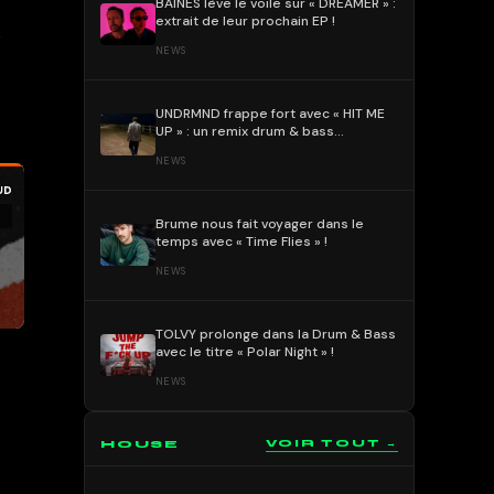
BAÏNES lève le voile sur « DREAMER » :
extrait de leur prochain EP !
e
NEWS
UNDRMND frappe fort avec « HIT ME
UP » : un remix drum & bass
percutant et mélodique !
NEWS
Brume nous fait voyager dans le
temps avec « Time Flies » !
NEWS
TOLVY prolonge dans la Drum & Bass
avec le titre « Polar Night » !
NEWS
HOUSE
VOIR TOUT →