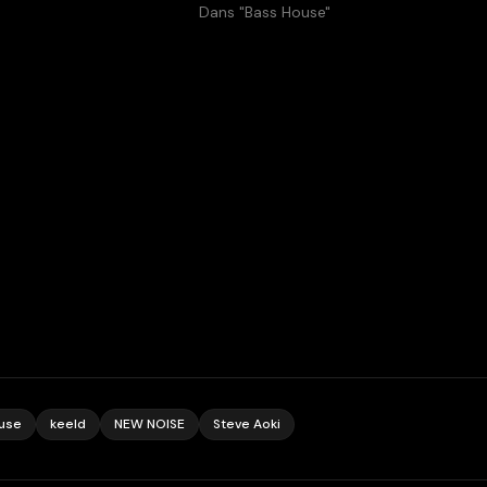
Dans "Bass House"
use
keeld
NEW NOISE
Steve Aoki