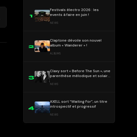
Festivals électro 2026 : les
events à faire en juin !
1
→
)
NEWS
Claptone dévoile son nouvel
album « Wanderer » !
2
ALBUMS
Claxy sort « Before The Sun », une
parenthèse mélodique et solaire
3
!
NEWS
AXELL sort “Waiting For”, un titre
introspectif et progressif
4
NEWS