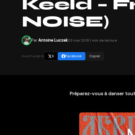
Keeld – 
NOISE)
Par
Antoine Luczak
03 mai 2019
·
1 min de lecture
X
Facebook
Copier
PARTAGER
Préparez-vous à danser toute