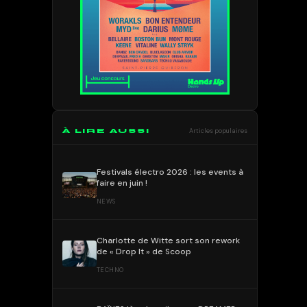
À LIRE AUSSI
Articles populaires
Festivals électro 2026 : les events à
faire en juin !
NEWS
Charlotte de Witte sort son rework
de « Drop It » de Scoop
TECHNO