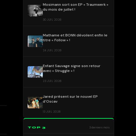
Mosimann sort son EP « Traumwerk »
du mois de juillet !
30 JUIL 2026
Mathame et BONN dévoilent enfin le
titre « Follow » !
24 JUIL 2026
Enfant Sauvage signe son retour
avec « Struggle » !
23 JUIL 2026
Jared présent sur le nouvel EP
d’Oscav
13 JUIL 2026
TOP 3
3 derniers mois