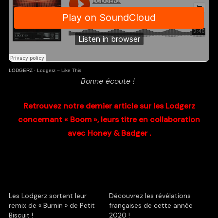
LODGERZ
·
Lodgerz – Like This
Bonne écoute !
Retrouvez notre dernier article sur les Lodgerz
concernant « Boom », leurs titre en collaboration
avec Honey & Badger .
Les Lodgerz sortent leur
Découvrez les révélations
remix de « Burnin » de Petit
françaises de cette année
Biscuit !
2020 !