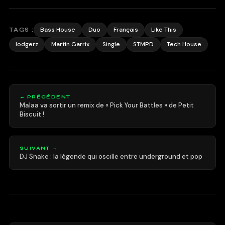
Bass House
Duo
Français
Like This
TAGS :
lodgerz
Martin Garrix
Single
STMPD
Tech House
← PRÉCÉDENT
Malaa va sortir un remix de « Pick Your Battles » de Petit
Biscuit !
SUIVANT →
DJ Snake : la légende qui oscille entre underground et pop