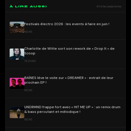
À LIRE AUSSI
Articles populaires
Festivals électro 2026 : les events à faire en juin !
NEWS
Charlotte de Witte sort son rework de « Drop It » de
Scoop
TECHNO
BAÏNES lève le voile sur « DREAMER » : extrait de leur
prochain EP !
NEWS
UNDRMND frappe fort avec « HIT ME UP » : un remix drum
& bass percutant et mélodique !
NEWS