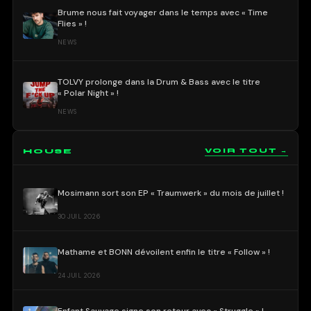
Brume nous fait voyager dans le temps avec « Time
Flies » !
NEWS
TOLVY prolonge dans la Drum & Bass avec le titre
« Polar Night » !
NEWS
HOUSE
VOIR TOUT →
Mosimann sort son EP « Traumwerk » du mois de juillet !
30 JUIL 2026
Mathame et BONN dévoilent enfin le titre « Follow » !
24 JUIL 2026
Enfant Sauvage signe son retour avec « Struggle » !