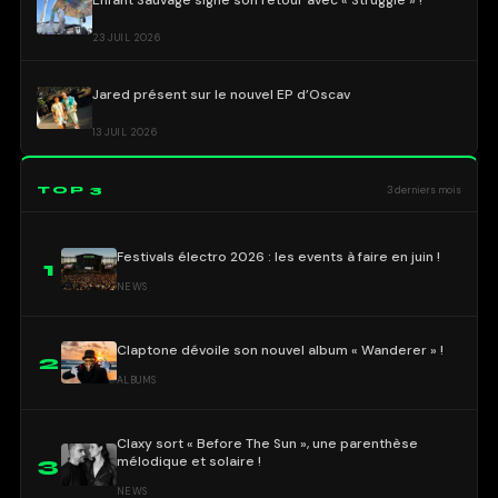
23 JUIL 2026
Jared présent sur le nouvel EP d’Oscav
13 JUIL 2026
TOP 3
3 derniers mois
Festivals électro 2026 : les events à faire en juin !
1
NEWS
Claptone dévoile son nouvel album « Wanderer » !
2
ALBUMS
Claxy sort « Before The Sun », une parenthèse
mélodique et solaire !
3
NEWS