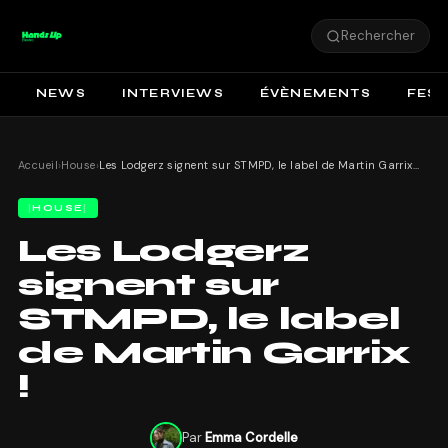
Rechercher
NEWS
INTERVIEWS
ÉVÈNEMENTS
FEST
Accueil
›
House
›
Les Lodgerz signent sur STMPD, le label de Martin Garrix !
HOUSE
Les Lodgerz
signent sur
STMPD, le label
de Martin Garrix
!
Par
Emma Cordelle