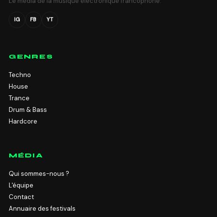
Le média de la musique électronique francophone.
IG
FB
YT
GENRES
Techno
House
Trance
Drum & Bass
Hardcore
MÉDIA
Qui sommes-nous ?
L'équipe
Contact
Annuaire des festivals