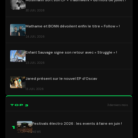
30 JUIL 2026
Mathame et BONN dévoilent enfin le titre « Follow » !
24 JUIL 2026
Enfant Sauvage signe son retour avec « Struggle » !
23 JUIL 2026
Jared présent sur le nouvel EP d’Oscav
13 JUIL 2026
TOP 3
3 derniers mois
Festivals électro 2026 : les events à faire en juin !
1
NEWS