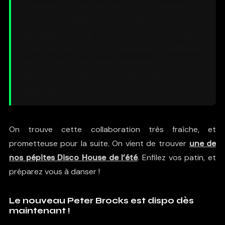
domaine. On l’a envoyé au duo Godamn et
ils ont validé pour signer sur Post
Tenebras House ! Quel plaisir de signer
chez eux un track complètement différent
de ce que je fais habituellement et surtout
de l’avoir fait avec des gars hyper
talentueux ! ».
On trouve cette collaboration très fraîche, et
prometteuse pour la suite. On vient de trouver
une de
nos pépites Disco House de l’été
. Enfilez vos patin, et
préparez vous à danser !
Le nouveau Peter Brocks est dispo dès
maintenant !