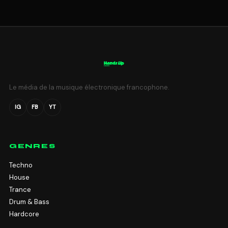
Le média de la musique électronique francophone.
IG
FB
YT
GENRES
Techno
House
Trance
Drum & Bass
Hardcore