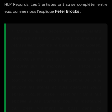
HUP Records. Les 3 artistes ont su se compléter entre
eux, comme nous l’explique
Peter Brocks
:
«
C’était milieu décembre, mangømangø
m’envoie ce track qu’il avait commencé à
retravailler. Comme je parlais avec Goleen,
qui venait de signer un son chez HUP
Records, je me suis dis «
Pourquoi pas le
rajouter sur le morceau
? » Parce que
Goleen est vraiment très talentueux et
tout ce qui est Disco a l’ancienne. Je lui ai
envoyé les stems et puis quelques jours
après, « Roller Shake » était fini ! On a fait
appelle à Jay Dunham pour le mastering
car c’est vraiment le boss dans ce