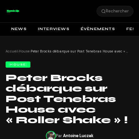
Rechercher
NEWS
INTERVIEWS
ÉVÈNEMENTS
FEST
Accueil
›
House
›
Peter Brocks débarque sur Post Tenebras House avec « Roller Shake » !
HOUSE
Peter Brocks
débarque sur
Post Tenebras
House avec
« Roller Shake » !
Par
Antoine Luczak