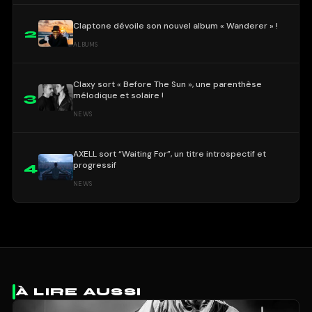
Claptone dévoile son nouvel album « Wanderer » !
2
ALBUMS
Claxy sort « Before The Sun », une parenthèse
mélodique et solaire !
3
NEWS
AXELL sort “Waiting For”, un titre introspectif et
progressif
4
NEWS
À LIRE AUSSI