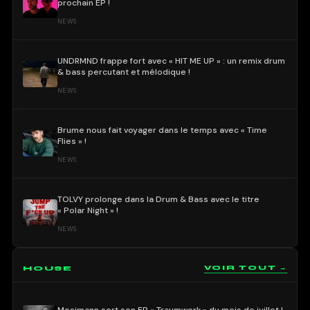
prochain EP !
NEWS
UNDRMND frappe fort avec « HIT ME UP » : un remix drum
& bass percutant et mélodique !
NEWS
Brume nous fait voyager dans le temps avec « Time
Flies » !
NEWS
TOLVY prolonge dans la Drum & Bass avec le titre
« Polar Night » !
NEWS
HOUSE
VOIR TOUT →
Mosimann sort son EP « Traumwerk » du mois de juillet !